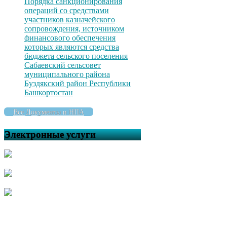
Порядка санкционирования
операций со средствами
участников казначейского
сопровождения, источником
финансового обеспечения
которых являются средства
бюджета сельского поселения
Сабаевский сельсовет
муниципального района
Буздякский район Республики
Башкортостан
Все Документы и НПА
Электронные услуги