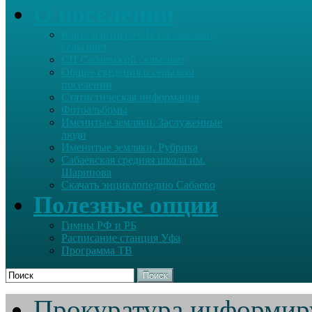
О поселении
Карта партнера СП Сабаевский
сельсовет
СП Сабаевский сельсовет
Общие сведения о сельском
поселении
Статистическая информация
Фотоальбомы
Именитые земляки. Заслуженные
люди
Именитые земляки. Рубрика
Сабаевская средняя школа им.
Шарипова
Скачать энциклопедию Сабаево
Полезные опции
Гимны РФ и РБ
Расписание станция Уфа
Программа ТВ
Поиск
Прокуратура информир