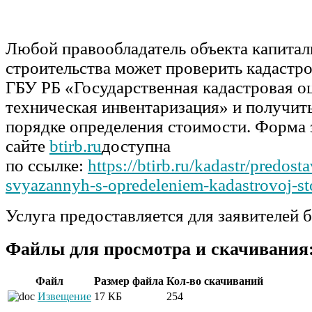
Любой правообладатель объекта капитал
строительства может проверить кадастр
ГБУ РБ «Государственная кадастровая о
техническая инвентаризация» и получить
порядке определения стоимости. Форма 
сайте
btirb.ru
доступна для с
по ссылке:
https://btirb.ru/kadastr/predost
svyazannyh-s-opredeleniem-kadastrovoj-st
Услуга предоставляется для заявителей б
Файлы для просмотра и скачивания
Файл
Размер файла
Кол-во скачиваний
Извещение
17 КБ
254