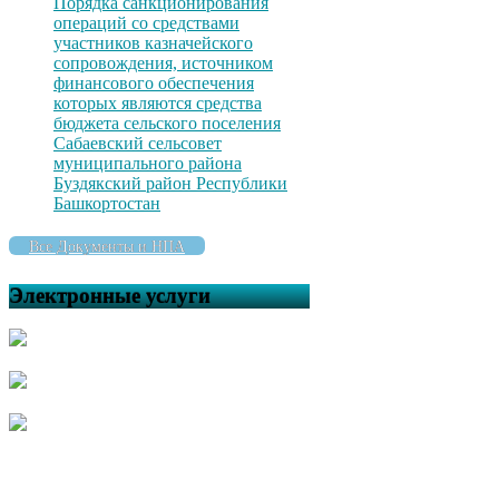
Порядка санкционирования
операций со средствами
участников казначейского
сопровождения, источником
финансового обеспечения
которых являются средства
бюджета сельского поселения
Сабаевский сельсовет
муниципального района
Буздякский район Республики
Башкортостан
Все Документы и НПА
Электронные услуги