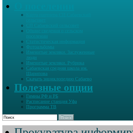
О поселении
Карта партнера СП Сабаевский
сельсовет
СП Сабаевский сельсовет
Общие сведения о сельском
поселении
Статистическая информация
Фотоальбомы
Именитые земляки. Заслуженные
люди
Именитые земляки. Рубрика
Сабаевская средняя школа им.
Шарипова
Скачать энциклопедию Сабаево
Полезные опции
Гимны РФ и РБ
Расписание станция Уфа
Программа ТВ
Поиск
Прокуратура информир