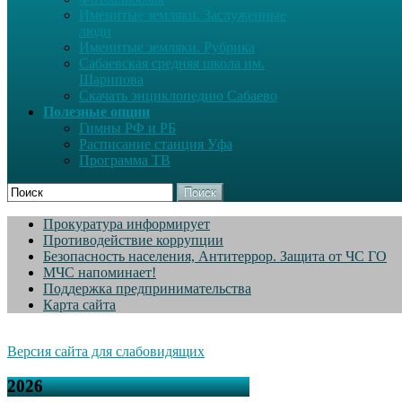
Именитые земляки. Заслуженные
люди
Именитые земляки. Рубрика
Сабаевская средняя школа им.
Шарипова
Скачать энциклопедию Сабаево
Полезные опции
Гимны РФ и РБ
Расписание станция Уфа
Программа ТВ
Поиск
Прокуратура информирует
Противодействие коррупции
Безопасность населения, Антитеррор. Защита от ЧС ГО
МЧС напоминает!
Поддержка предпринимательства
Карта сайта
Версия сайта для слабовидящих
2026