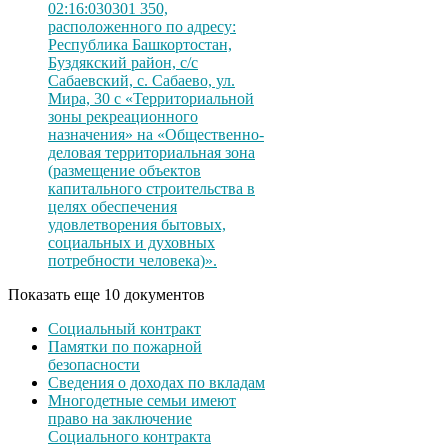
02:16:030301 350,
расположенного по адресу:
Республика Башкортостан,
Буздякский район, с/с
Сабаевский, с. Сабаево, ул.
Мира, 30 с «Территориальной
зоны рекреационного
назначения» на «Общественно-
деловая территориальная зона
(размещение объектов
капитального строительства в
целях обеспечения
удовлетворения бытовых,
социальных и духовных
потребности человека)».
Показать еще 10 документов
Социальный контракт
Памятки по пожарной
безопасности
Сведения о доходах по вкладам
Многодетные семьи имеют
право на заключение
Социального контракта