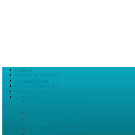
Главная
Каталог Документов
Администрация
Интернет-приемная
Депутаты Совета
О поселении
Карта партнера СП Сабаевский
сельсовет
СП Сабаевский сельсовет
Общие сведения о сельском
поселении
Статистическая информация
Фотоальбомы