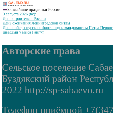
Ближайшие праздники России
9 августа 2026 (вс):
День строителя в России
День окончания Ленинградской битвы
День победы русского флота под командованием Петра Первог
шведами у мыса Гангут
Авторские права
Сельское поселение Саба
Буздякский район Респуб
2022 http://sp-sabaevo.ru
Телефон приёмной +7(347