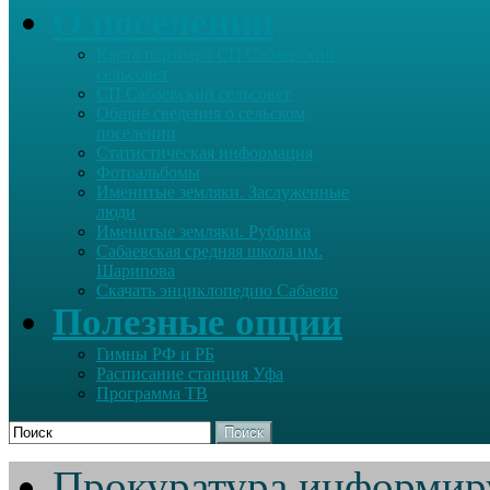
О поселении
Карта партнера СП Сабаевский
сельсовет
СП Сабаевский сельсовет
Общие сведения о сельском
поселении
Статистическая информация
Фотоальбомы
Именитые земляки. Заслуженные
люди
Именитые земляки. Рубрика
Сабаевская средняя школа им.
Шарипова
Скачать энциклопедию Сабаево
Полезные опции
Гимны РФ и РБ
Расписание станция Уфа
Программа ТВ
Поиск
Прокуратура информир