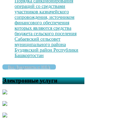
Порядка санкционирования
операций со средствами
участников казначейского
сопровождения, источником
финансового обеспечения
которых являются средства
бюджета сельского поселения
Сабаевский сельсовет
муниципального района
Буздякский район Республики
Башкортостан
Все Документы и НПА
Электронные услуги