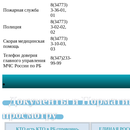
8(34773)
Пожарная служба
3-36-01,
01
8(34773)
Полиция
3-02-02,
02
8(34773)
Скорая медицинская
3-10-03,
помощь
03
Телефон доверия
8(347)233-
главного управления
99-99
МЧС России по РБ
.
Документы и Нормати
просмотру
КТО есть КТО в РБ справочно-
ЕДИНАЯ РОСС