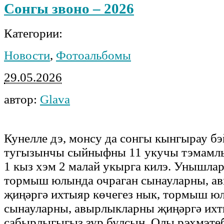
Сонгы звоно – 2026
Категории:
Новости
,
Фотоальбомы
29.05.2026
автор:
Glava
Кунелле дэ, монсу да сонгы кынгырау б
тугызынчы сыйныфны 11 укучы тэмамлы
1 кыз хэм 2 малай укырга килэ. Унышлар
тормыш юлында очраган сынауларны, а
җиңәргә ихтыяр көчегез нык, тормыш ю
сынауларны, авырлыкларны җиңәргә ихт
сабырлыгыгыз зур булсын. Олы рэхмэтеб