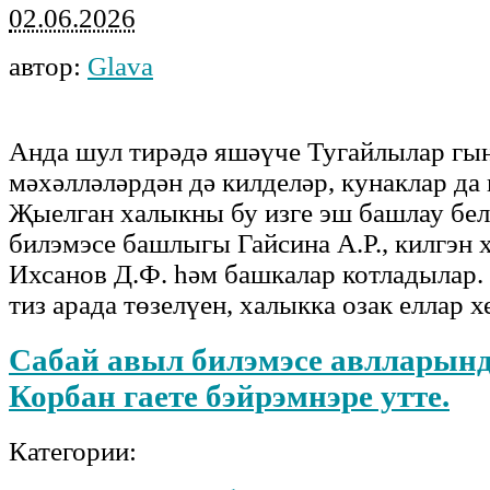
02.06.2026
автор:
Glava
Анда шул тирәдә яшәүче Тугайлылар гын
мәхәлләләрдән дә килделәр, кунаклар да
Җыелган халыкны бу изге эш башлау бе
билэмэсе башлыгы Гайсина А.Р., килгэн х
Ихсанов Д.Ф. һәм башкалар котладылар.
тиз арада төзелүен, халыкка озак еллар 
Сабай авыл билэмэсе авлларын
Корбан гаете бэйрэмнэре утте.
Категории: