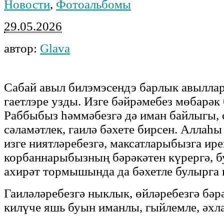
Новости
,
Фотоальбомы
29.05.2026
автор:
Glava
Сабай авыл билэмэсендэ барлык авыллар
гаетлэре узды. Изге бәйрәмебез мөбарәк
Раббыбыз һәммәбезгә дә иман байлыгы, 
сәламәтлек, гаилә бәхете бирсен. Аллаһы
изге ниятләребезгә, максатларыбызга ир
корбаннарыбызның бәрәкәтен күрергә, б
ахирәт тормышында да бәхетле булырга
Гаиләләребезгә ныклык, өйләребезгә бәр
килүче яшь буын иманлы, гыйлемле, әхл