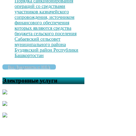
Порядка санкционирования
операций со средствами
участников казначейского
сопровождения, источником
финансового обеспечения
которых являются средства
бюджета сельского поселения
Сабаевский сельсовет
муниципального района
Буздякский район Республики
Башкортостан
Все Документы и НПА
Электронные услуги