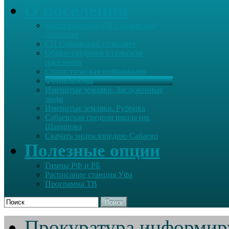
О поселении
Карта партнера СП Сабаевский
сельсовет
СП Сабаевский сельсовет
Общие сведения о сельском
поселении
Статистическая информация
Фотоальбомы
Именитые земляки. Заслуженные
люди
Именитые земляки. Рубрика
Сабаевская средняя школа им.
Шарипова
Скачать энциклопедию Сабаево
Полезные опции
Гимны РФ и РБ
Расписание станция Уфа
Программа ТВ
Поиск
Прокуратура информир