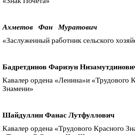
«Знак Почета»
Ахметов Фан Муратович
«Заслуженный работник сельского хозяй
Бадретдинов Фаризун Низамутдинови
Кавалер ордена «Ленина»и «Трудового 
Знамени»
Шайдуллин Фанас Лутфуллович
Кавалер ордена «Трудового Красного З