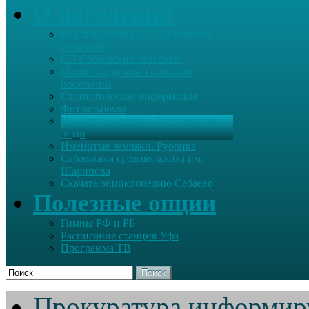
О поселении
Карта партнера СП Сабаевский
сельсовет
СП Сабаевский сельсовет
Общие сведения о сельском
поселении
Статистическая информация
Фотоальбомы
Именитые земляки. Заслуженные
люди
Именитые земляки. Рубрика
Сабаевская средняя школа им.
Шарипова
Скачать энциклопедию Сабаево
Полезные опции
Гимны РФ и РБ
Расписание станция Уфа
Программа ТВ
Поиск
Прокуратура информир