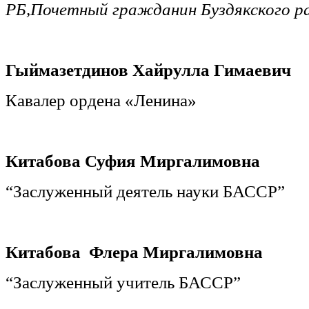
РБ,Почетный гражданин Буздякского р
Гыймазетдинов Хайрулла Гимаевич
Кавалер ордена «Ленина»
Китабова Суфия Миргалимовна
“Заслуженный деятель науки БАССР”
Китабова Флера Миргалимовна
“Заслуженный учитель БАССР”