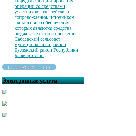
Порядка санкционирования
операций со средствами
участников казначейского
сопровождения, источником
финансового обеспечения
которых являются средства
бюджета сельского поселения
Сабаевский сельсовет
муниципального района
Буздякский район Республики
Башкортостан
Все Документы и НПА
Электронные услуги