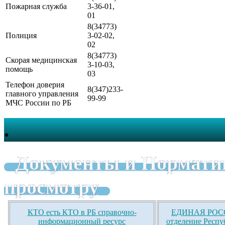
Пожарная служба
3-36-01,
01
8(34773)
Полиция
3-02-02,
02
8(34773)
Скорая медицинская
3-10-03,
помощь
03
Телефон доверия
8(347)233-
главного управления
99-99
МЧС России по РБ
.
Документы и Нормати
просмотру
КТО есть КТО в РБ справочно-
ЕДИНАЯ РОСС
информационный ресурс
отделение Респу