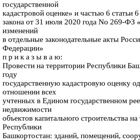
государственной
кадастровой
оценке»
и
частью
6
статьи
6
закона
от
31
июля
2020
года
No
269-
ФЗ
изменений
в
отдельные
законодательные
акты
Росси
Федерации»
п р и к а з ы в а ю
:
Провести
на
территории
Республики
Баш
году
государственную кадастровую оценку
о
отношении всех
учтенных
в
Едином
государственном
ре
недвижимости
объектов
капитального
строительства
на
Республики
Башкортостан
:
зданий,
помещений,
соор