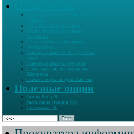
О поселении
Карта партнера СП Сабаевский
сельсовет
СП Сабаевский сельсовет
Общие сведения о сельском
поселении
Статистическая информация
Фотоальбомы
Именитые земляки. Заслуженные
люди
Именитые земляки. Рубрика
Сабаевская средняя школа им.
Шарипова
Скачать энциклопедию Сабаево
Полезные опции
Гимны РФ и РБ
Расписание станция Уфа
Программа ТВ
Поиск
Прокуратура информир