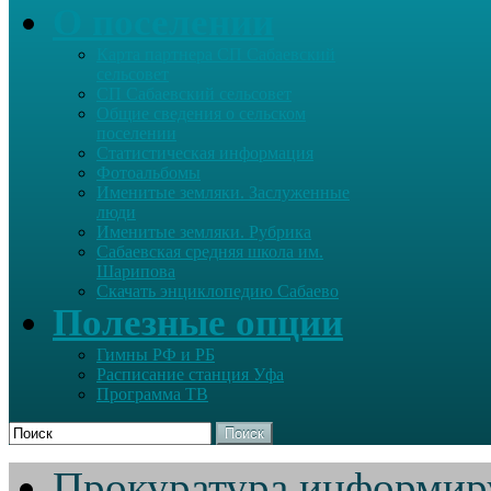
О поселении
Карта партнера СП Сабаевский
сельсовет
СП Сабаевский сельсовет
Общие сведения о сельском
поселении
Статистическая информация
Фотоальбомы
Именитые земляки. Заслуженные
люди
Именитые земляки. Рубрика
Сабаевская средняя школа им.
Шарипова
Скачать энциклопедию Сабаево
Полезные опции
Гимны РФ и РБ
Расписание станция Уфа
Программа ТВ
Поиск
Прокуратура информир