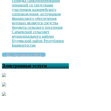
Порядка санкционирования
операций со средствами
участников казначейского
сопровождения, источником
финансового обеспечения
которых являются средства
бюджета сельского поселения
Сабаевский сельсовет
муниципального района
Буздякский район Республики
Башкортостан
Все Документы и НПА
Электронные услуги