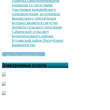
Порядка санкционирования
операций со средствами
участников казначейского
сопровождения, источником
финансового обеспечения
которых являются средства
бюджета сельского поселения
Сабаевский сельсовет
муниципального района
Буздякский район Республики
Башкортостан
Все Документы и НПА
Электронные услуги