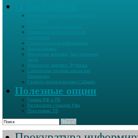
О поселении
Карта партнера СП Сабаевский
сельсовет
СП Сабаевский сельсовет
Общие сведения о сельском
поселении
Статистическая информация
Фотоальбомы
Именитые земляки. Заслуженные
люди
Именитые земляки. Рубрика
Сабаевская средняя школа им.
Шарипова
Скачать энциклопедию Сабаево
Полезные опции
Гимны РФ и РБ
Расписание станция Уфа
Программа ТВ
Поиск
Прокуратура информир