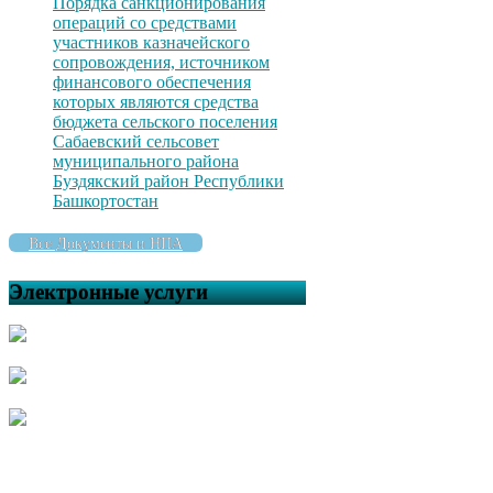
Порядка санкционирования
операций со средствами
участников казначейского
сопровождения, источником
финансового обеспечения
которых являются средства
бюджета сельского поселения
Сабаевский сельсовет
муниципального района
Буздякский район Республики
Башкортостан
Все Документы и НПА
Электронные услуги