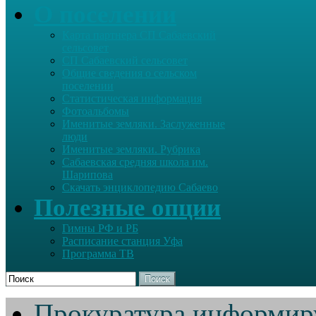
О поселении
Карта партнера СП Сабаевский
сельсовет
СП Сабаевский сельсовет
Общие сведения о сельском
поселении
Статистическая информация
Фотоальбомы
Именитые земляки. Заслуженные
люди
Именитые земляки. Рубрика
Сабаевская средняя школа им.
Шарипова
Скачать энциклопедию Сабаево
Полезные опции
Гимны РФ и РБ
Расписание станция Уфа
Программа ТВ
Поиск
Прокуратура информир