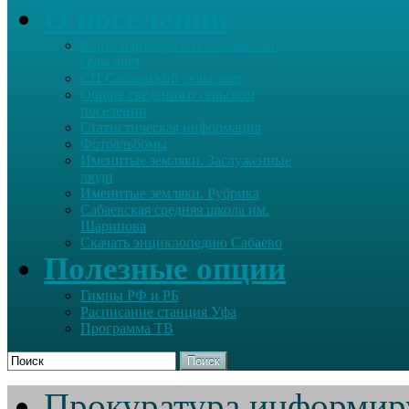
О поселении
Карта партнера СП Сабаевский
сельсовет
СП Сабаевский сельсовет
Общие сведения о сельском
поселении
Статистическая информация
Фотоальбомы
Именитые земляки. Заслуженные
люди
Именитые земляки. Рубрика
Сабаевская средняя школа им.
Шарипова
Скачать энциклопедию Сабаево
Полезные опции
Гимны РФ и РБ
Расписание станция Уфа
Программа ТВ
Поиск
Прокуратура информир