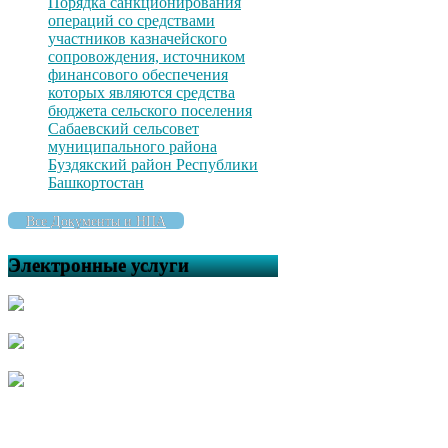
Порядка санкционирования
операций со средствами
участников казначейского
сопровождения, источником
финансового обеспечения
которых являются средства
бюджета сельского поселения
Сабаевский сельсовет
муниципального района
Буздякский район Республики
Башкортостан
Все Документы и НПА
Электронные услуги