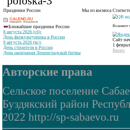
Праздники России
Мы из космоса
Статист
Возьмите 
Ближайшие праздники России
8 августа 2026 (сб):
День физкультурника в России
Сайт нач
9 августа 2026 (вс):
1 феврал
День строителя в России
Вверх
День окончания Ленинградской битвы
Авторские права
Сельское поселение Саба
Буздякский район Респуб
2022 http://sp-sabaevo.ru