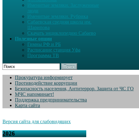
Именитые земляки. Заслуженные
люди
Именитые земляки. Рубрика
Сабаевская средняя школа им.
Шарипова
Скачать энциклопедию Сабаево
Полезные опции
Гимны РФ и РБ
Расписание станция Уфа
Программа ТВ
Поиск
Прокуратура информирует
Противодействие коррупции
Безопасность населения, Антитеррор. Защита от ЧС ГО
МЧС напоминает!
Поддержка предпринимательства
Карта сайта
Версия сайта для слабовидящих
2026