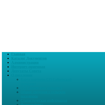
Главная
Каталог Документов
Администрация
Интернет-приемная
Депутаты Совета
О поселении
Карта партнера СП Сабаевский
сельсовет
СП Сабаевский сельсовет
Общие сведения о сельском
поселении
Статистическая информация
Фотоальбомы