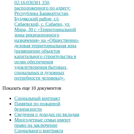
02:16:030301 350,
расположенного по адресу:
Республика Башкортостан,
Буздякский район, с/с
Сабаевский, с. Сабаево, ул.
Мира, 30 с «Территориальной
зоны рекреационного
назначения» на «Общественно-
деловая территориальная зона
(размещение объектов
капитального строительства в
целях обеспечения
удовлетворения бытовых,
социальных и духовных
потребности человека)».
Показать еще 10 документов
Социальный контракт
Памятки по пожарной
безопасности
Сведения о доходах по вкладам
Многодетные семьи имеют
право на заключение
Социального контракта