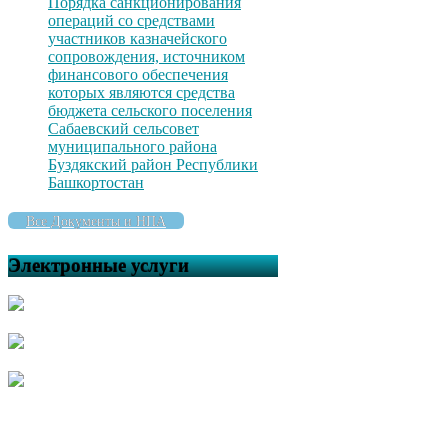
Порядка санкционирования
операций со средствами
участников казначейского
сопровождения, источником
финансового обеспечения
которых являются средства
бюджета сельского поселения
Сабаевский сельсовет
муниципального района
Буздякский район Республики
Башкортостан
Все Документы и НПА
Электронные услуги