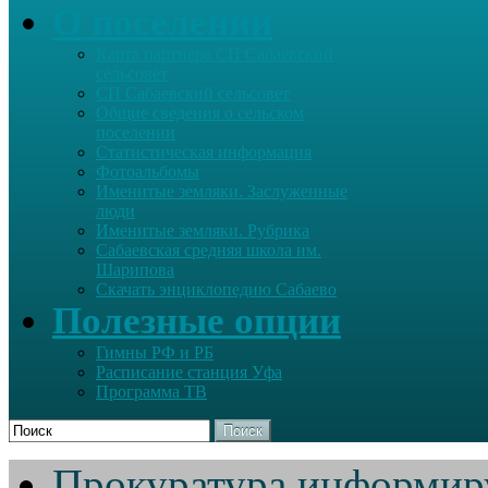
О поселении
Карта партнера СП Сабаевский
сельсовет
СП Сабаевский сельсовет
Общие сведения о сельском
поселении
Статистическая информация
Фотоальбомы
Именитые земляки. Заслуженные
люди
Именитые земляки. Рубрика
Сабаевская средняя школа им.
Шарипова
Скачать энциклопедию Сабаево
Полезные опции
Гимны РФ и РБ
Расписание станция Уфа
Программа ТВ
Поиск
Прокуратура информир