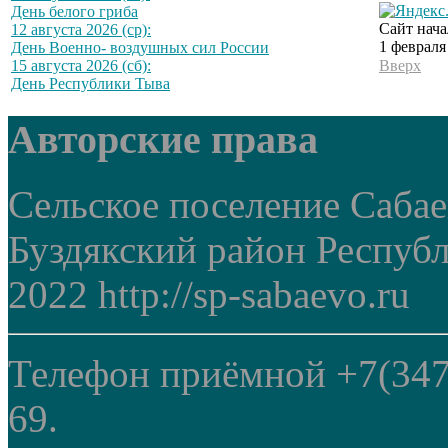
День белого гриба
Сайт нача
12 августа 2026 (ср):
1 февраля
День Военно- воздушных сил России
15 августа 2026 (сб):
Вверх
День Республики Тыва
Авторские права
Сельское поселение Саба
Буздякский район Респуб
2022 http://sp-sabaevo.ru
Телефон приёмной +7(347
69.