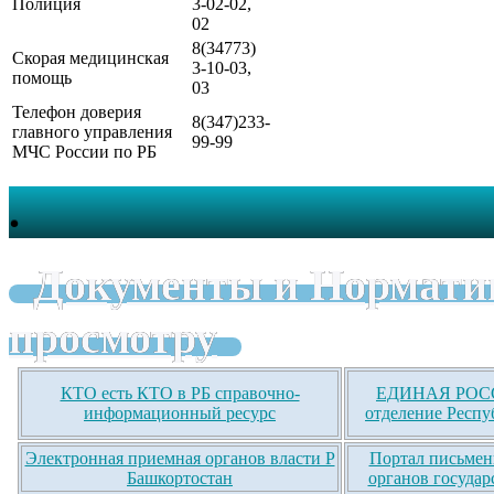
Полиция
3-02-02,
02
8(34773)
Скорая медицинская
3-10-03,
помощь
03
Телефон доверия
8(347)233-
главного управления
99-99
МЧС России по РБ
.
Документы и Нормати
просмотру
КТО есть КТО в РБ справочно-
ЕДИНАЯ РОСС
информационный ресурс
отделение Респу
Электронная приемная органов власти Р
Портал письмен
Башкортостан
органов государ