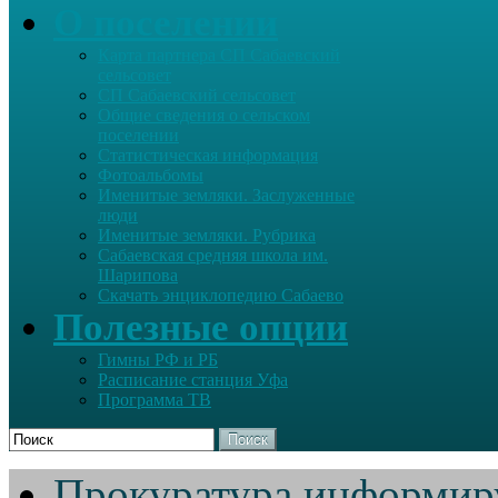
О поселении
Карта партнера СП Сабаевский
сельсовет
СП Сабаевский сельсовет
Общие сведения о сельском
поселении
Статистическая информация
Фотоальбомы
Именитые земляки. Заслуженные
люди
Именитые земляки. Рубрика
Сабаевская средняя школа им.
Шарипова
Скачать энциклопедию Сабаево
Полезные опции
Гимны РФ и РБ
Расписание станция Уфа
Программа ТВ
Поиск
Прокуратура информир