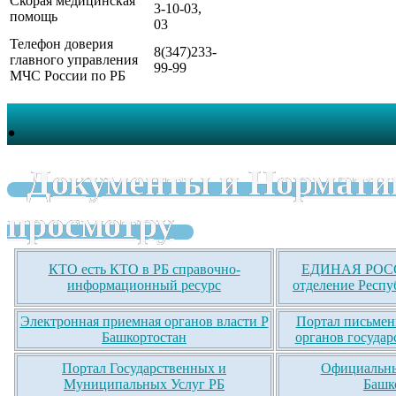
Скорая медицинская
3-10-03,
помощь
03
Телефон доверия
8(347)233-
главного управления
99-99
МЧС России по РБ
.
Документы и Нормати
просмотру
КТО есть КТО в РБ справочно-
ЕДИНАЯ РОСС
информационный ресурс
отделение Респу
Электронная приемная органов власти Р
Портал письмен
Башкортостан
органов государ
Портал Государственных и
Официальны
Муниципальных Услуг РБ
Башк