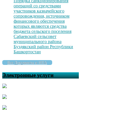
Порядка санкционирования
операций со средствами
участников казначейского
сопровождения, источником
финансового обеспечения
которых являются средства
бюджета сельского поселения
Сабаевский сельсовет
муниципального района
Буздякский район Республики
Башкортостан
Все Документы и НПА
Электронные услуги