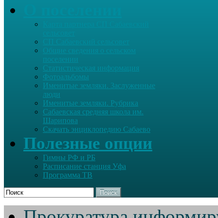
О поселении
Карта партнера СП Сабаевский
сельсовет
СП Сабаевский сельсовет
Общие сведения о сельском
поселении
Статистическая информация
Фотоальбомы
Именитые земляки. Заслуженные
люди
Именитые земляки. Рубрика
Сабаевская средняя школа им.
Шарипова
Скачать энциклопедию Сабаево
Полезные опции
Гимны РФ и РБ
Расписание станция Уфа
Программа ТВ
Поиск
Прокуратура информир