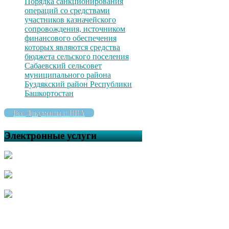
Порядка санкционирования
операций со средствами
участников казначейского
сопровождения, источником
финансового обеспечения
которых являются средства
бюджета сельского поселения
Сабаевский сельсовет
муниципального района
Буздякский район Республики
Башкортостан
Все Документы и НПА
Электронные услуги