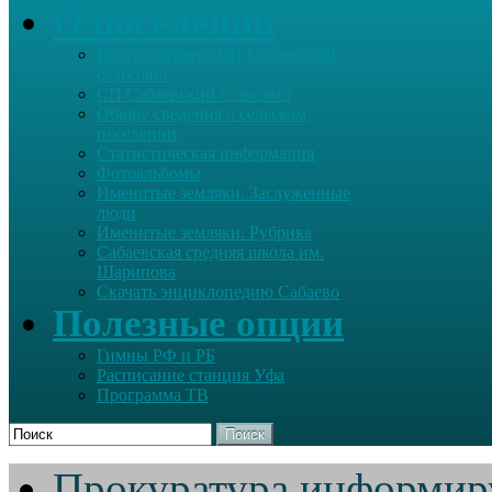
О поселении
Карта партнера СП Сабаевский
сельсовет
СП Сабаевский сельсовет
Общие сведения о сельском
поселении
Статистическая информация
Фотоальбомы
Именитые земляки. Заслуженные
люди
Именитые земляки. Рубрика
Сабаевская средняя школа им.
Шарипова
Скачать энциклопедию Сабаево
Полезные опции
Гимны РФ и РБ
Расписание станция Уфа
Программа ТВ
Поиск
Прокуратура информир