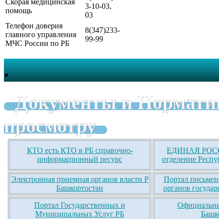
Скорая медицинская
3-10-03,
помощь
03
Телефон доверия
8(347)233-
главного управления
99-99
МЧС России по РБ
.
Документы и Нормати
просмотру
КТО есть КТО в РБ справочно-
ЕДИНАЯ РОСС
информационный ресурс
отделение Респу
Электронная приемная органов власти Р
Портал письмен
Башкортостан
органов государ
Портал Государственных и
Официальны
Муниципальных Услуг РБ
Башк