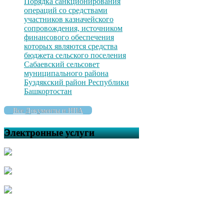
Порядка санкционирования
операций со средствами
участников казначейского
сопровождения, источником
финансового обеспечения
которых являются средства
бюджета сельского поселения
Сабаевский сельсовет
муниципального района
Буздякский район Республики
Башкортостан
Все Документы и НПА
Электронные услуги