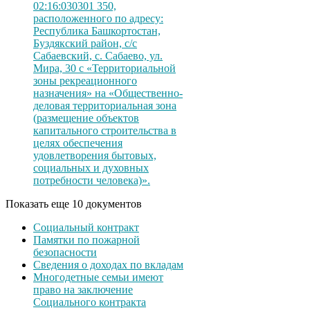
02:16:030301 350,
расположенного по адресу:
Республика Башкортостан,
Буздякский район, с/с
Сабаевский, с. Сабаево, ул.
Мира, 30 с «Территориальной
зоны рекреационного
назначения» на «Общественно-
деловая территориальная зона
(размещение объектов
капитального строительства в
целях обеспечения
удовлетворения бытовых,
социальных и духовных
потребности человека)».
Показать еще 10 документов
Социальный контракт
Памятки по пожарной
безопасности
Сведения о доходах по вкладам
Многодетные семьи имеют
право на заключение
Социального контракта