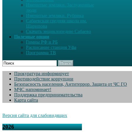
Именитые земляки. Заслуженные
люди
Именитые земляки. Рубрика
Сабаевская средняя школа им.
Шарипова
Скачать энциклопедию Сабаево
Полезные опции
Гимны РФ и РБ
Расписание станция Уфа
Программа ТВ
Поиск
Прокуратура информирует
Противодействие коррупции
Безопасность населения, Антитеррор. Защита от ЧС ГО
МЧС напоминает!
Поддержка предпринимательства
Карта сайта
Версия сайта для слабовидящих
2026