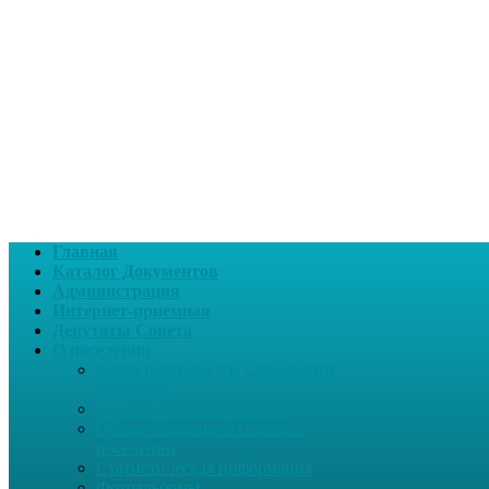
Главная
Каталог Документов
Администрация
Интернет-приемная
Депутаты Совета
О поселении
Карта партнера СП Сабаевский
сельсовет
СП Сабаевский сельсовет
Общие сведения о сельском
поселении
Статистическая информация
Фотоальбомы