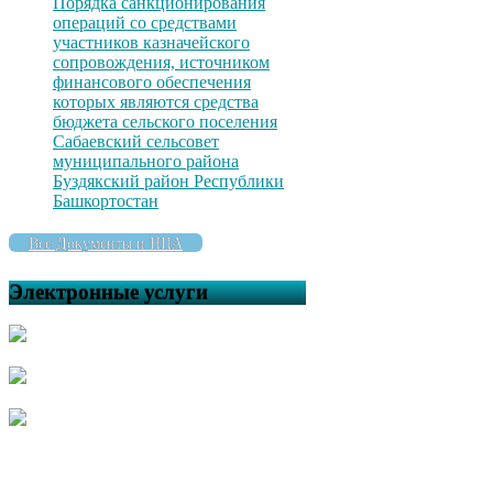
Порядка санкционирования
операций со средствами
участников казначейского
сопровождения, источником
финансового обеспечения
которых являются средства
бюджета сельского поселения
Сабаевский сельсовет
муниципального района
Буздякский район Республики
Башкортостан
Все Документы и НПА
Электронные услуги