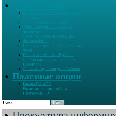
О поселении
Карта партнера СП Сабаевский
сельсовет
СП Сабаевский сельсовет
Общие сведения о сельском
поселении
Статистическая информация
Фотоальбомы
Именитые земляки. Заслуженные
люди
Именитые земляки. Рубрика
Сабаевская средняя школа им.
Шарипова
Скачать энциклопедию Сабаево
Полезные опции
Гимны РФ и РБ
Расписание станция Уфа
Программа ТВ
Поиск
Прокуратура информир