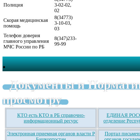
Полиция
3-02-02,
02
8(34773)
Скорая медицинская
3-10-03,
помощь
03
Телефон доверия
8(347)233-
главного управления
99-99
МЧС России по РБ
.
Документы и Нормати
просмотру
КТО есть КТО в РБ справочно-
ЕДИНАЯ РОСС
информационный ресурс
отделение Респу
Электронная приемная органов власти Р
Портал письмен
Башкортостан
органов государ