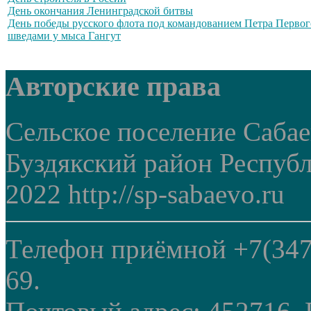
День окончания Ленинградской битвы
День победы русского флота под командованием Петра Первог
шведами у мыса Гангут
Авторские права
Сельское поселение Саба
Буздякский район Респуб
2022 http://sp-sabaevo.ru
Телефон приёмной +7(347
69.