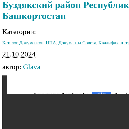
Буздякский район Республи
Башкортостан
Категории:
Каталог Документов, НПА
,
Документы Совета
,
Квалификац. т
21.10.2024
автор:
Glava