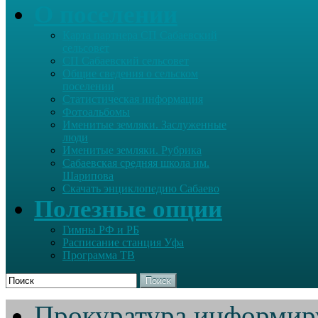
О поселении
Карта партнера СП Сабаевский
сельсовет
СП Сабаевский сельсовет
Общие сведения о сельском
поселении
Статистическая информация
Фотоальбомы
Именитые земляки. Заслуженные
люди
Именитые земляки. Рубрика
Сабаевская средняя школа им.
Шарипова
Скачать энциклопедию Сабаево
Полезные опции
Гимны РФ и РБ
Расписание станция Уфа
Программа ТВ
Поиск
Прокуратура информир