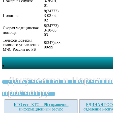
Пожарная служба
3-36-01,
01
8(34773)
Полиция
3-02-02,
02
8(34773)
Скорая медицинская
3-10-03,
помощь
03
Телефон доверия
8(347)233-
главного управления
99-99
МЧС России по РБ
.
Документы и Нормати
просмотру
КТО есть КТО в РБ справочно-
ЕДИНАЯ РОСС
информационный ресурс
отделение Респу