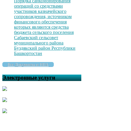
Порядка санкционирования
операций со средствами
участников казначейского
сопровождения, источником
финансового обеспечения
которых являются средства
бюджета сельского поселения
Сабаевский сельсовет
муниципального района
Буздякский район Республики
Башкортостан
Все Документы и НПА
Электронные услуги