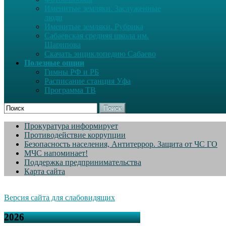
Именитые земляки. Заслуженные
люди
Именитые земляки. Рубрика
Сабаевская средняя школа им.
Шарипова
Скачать энциклопедию Сабаево
Полезные опции
Гимны РФ и РБ
Расписание станция Уфа
Программа ТВ
Поиск
Прокуратура информирует
Противодействие коррупции
Безопасность населения, Антитеррор. Защита от ЧС ГО
МЧС напоминает!
Поддержка предпринимательства
Карта сайта
Версия сайта для слабовидящих
2026