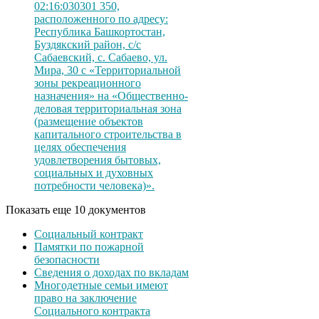
02:16:030301 350,
расположенного по адресу:
Республика Башкортостан,
Буздякский район, с/с
Сабаевский, с. Сабаево, ул.
Мира, 30 с «Территориальной
зоны рекреационного
назначения» на «Общественно-
деловая территориальная зона
(размещение объектов
капитального строительства в
целях обеспечения
удовлетворения бытовых,
социальных и духовных
потребности человека)».
Показать еще 10 документов
Социальный контракт
Памятки по пожарной
безопасности
Сведения о доходах по вкладам
Многодетные семьи имеют
право на заключение
Социального контракта