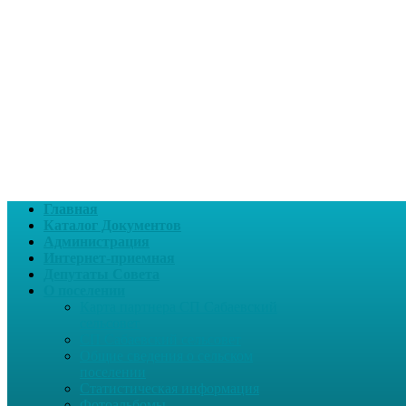
Главная
Каталог Документов
Администрация
Интернет-приемная
Депутаты Совета
О поселении
Карта партнера СП Сабаевский
сельсовет
СП Сабаевский сельсовет
Общие сведения о сельском
поселении
Статистическая информация
Фотоальбомы