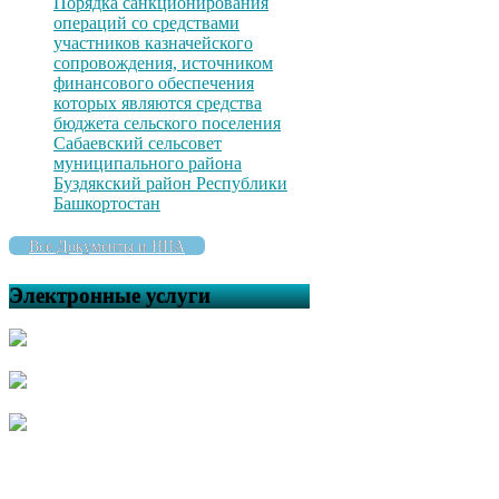
Порядка санкционирования
операций со средствами
участников казначейского
сопровождения, источником
финансового обеспечения
которых являются средства
бюджета сельского поселения
Сабаевский сельсовет
муниципального района
Буздякский район Республики
Башкортостан
Все Документы и НПА
Электронные услуги