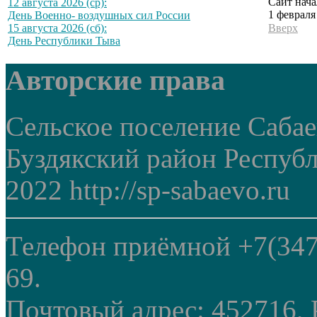
Сайт нача
12 августа 2026 (ср):
1 февраля
День Военно- воздушных сил России
15 августа 2026 (сб):
Вверх
День Республики Тыва
Авторские права
Сельское поселение Саба
Буздякский район Респуб
2022 http://sp-sabaevo.ru
Телефон приёмной +7(347
69.
Почтовый адрес: 452716, 