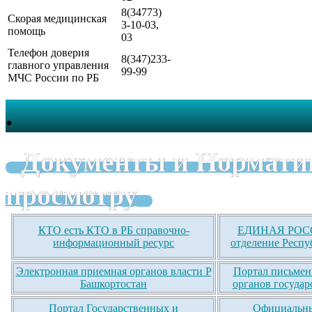
8(34773)
Скорая медицинская
3-10-03,
помощь
03
Телефон доверия
8(347)233-
главного управления
99-99
МЧС России по РБ
.
Документы и Нормати
просмотру
КТО есть КТО в РБ справочно-
ЕДИНАЯ РОСС
информационный ресурс
отделение Респу
Электронная приемная органов власти Р
Портал письмен
Башкортостан
органов государ
Портал Государственных и
Официальны