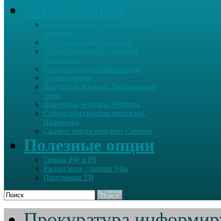
О поселении
Карта партнера СП Сабаевский
сельсовет
СП Сабаевский сельсовет
Общие сведения о сельском
поселении
Статистическая информация
Фотоальбомы
Именитые земляки. Заслуженные
люди
Именитые земляки. Рубрика
Сабаевская средняя школа им.
Шарипова
Скачать энциклопедию Сабаево
Полезные опции
Гимны РФ и РБ
Расписание станция Уфа
Программа ТВ
Поиск
Прокуратура информир