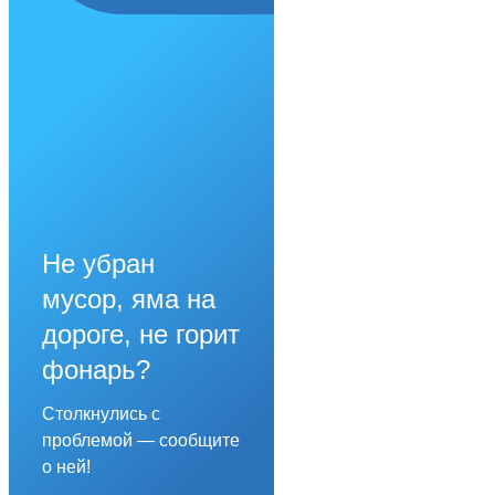
Не убран
мусор, яма на
дороге, не горит
фонарь?
Столкнулись с
проблемой — сообщите
о ней!