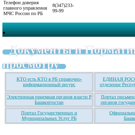
Телефон доверия
8(347)233-
главного управления
99-99
МЧС России по РБ
.
Документы и Нормати
просмотру
КТО есть КТО в РБ справочно-
ЕДИНАЯ РОСС
информационный ресурс
отделение Респу
Электронная приемная органов власти Р
Портал письмен
Башкортостан
органов государ
Портал Государственных и
Официальны
Муниципальных Услуг РБ
Башк