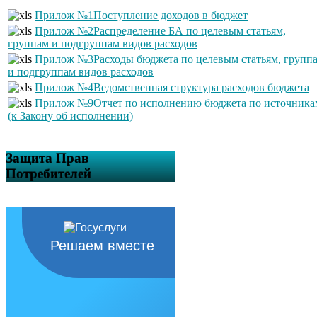
Прилож №1Поступление доходов в бюджет
Прилож №2Распределение БА по целевым статьям,
группам и подгруппам видов расходов
Прилож №3Расходы бюджета по целевым статьям, групп
и подгруппам видов расходов
Прилож №4Ведомственная структура расходов бюджета
Прилож №9Отчет по исполнению бюджета по источника
(к Закону об исполнении)
Защита Прав
Потребителей
Решаем вместе