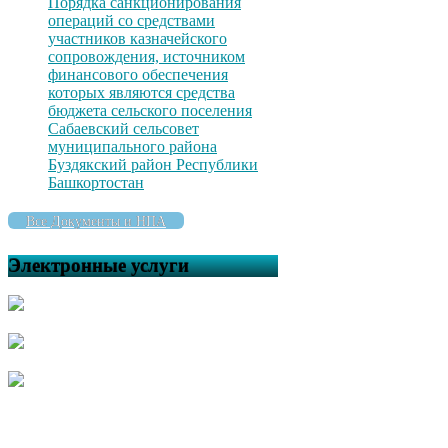
Порядка санкционирования
операций со средствами
участников казначейского
сопровождения, источником
финансового обеспечения
которых являются средства
бюджета сельского поселения
Сабаевский сельсовет
муниципального района
Буздякский район Республики
Башкортостан
Все Документы и НПА
Электронные услуги