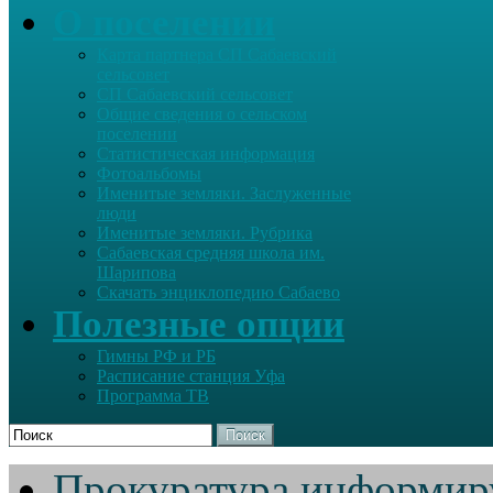
О поселении
Карта партнера СП Сабаевский
сельсовет
СП Сабаевский сельсовет
Общие сведения о сельском
поселении
Статистическая информация
Фотоальбомы
Именитые земляки. Заслуженные
люди
Именитые земляки. Рубрика
Сабаевская средняя школа им.
Шарипова
Скачать энциклопедию Сабаево
Полезные опции
Гимны РФ и РБ
Расписание станция Уфа
Программа ТВ
Поиск
Прокуратура информир