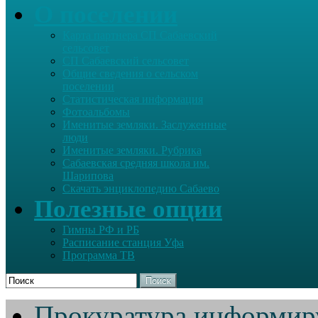
О поселении
Карта партнера СП Сабаевский
сельсовет
СП Сабаевский сельсовет
Общие сведения о сельском
поселении
Статистическая информация
Фотоальбомы
Именитые земляки. Заслуженные
люди
Именитые земляки. Рубрика
Сабаевская средняя школа им.
Шарипова
Скачать энциклопедию Сабаево
Полезные опции
Гимны РФ и РБ
Расписание станция Уфа
Программа ТВ
Поиск
Прокуратура информир