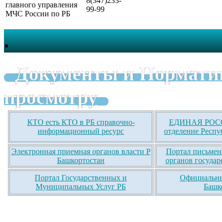
8(347)233-
главного управления
99-99
МЧС России по РБ
.
Документы и Нормати
просмотру
КТО есть КТО в РБ справочно-
ЕДИНАЯ РОСС
информационный ресурс
отделение Респу
Электронная приемная органов власти Р
Портал письмен
Башкортостан
органов государ
Портал Государственных и
Официальны
Муниципальных Услуг РБ
Башк