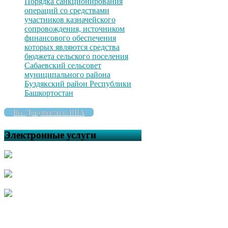
Порядка санкционирования
операций со средствами
участников казначейского
сопровождения, источником
финансового обеспечения
которых являются средства
бюджета сельского поселения
Сабаевский сельсовет
муниципального района
Буздякский район Республики
Башкортостан
Все Документы и НПА
Электронные услуги