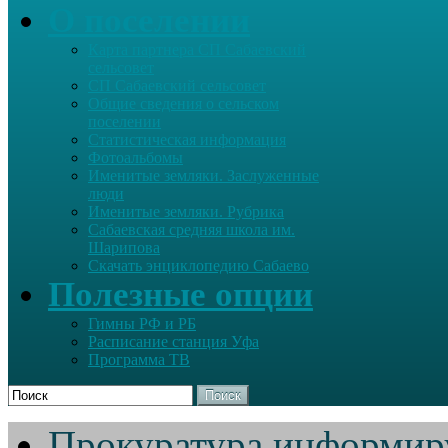
О поселении
Карта партнера СП Сабаевский
сельсовет
СП Сабаевский сельсовет
Общие сведения о сельском
поселении
Статистическая информация
Фотоальбомы
Именитые земляки. Заслуженные
люди
Именитые земляки. Рубрика
Сабаевская средняя школа им.
Шарипова
Скачать энциклопедию Сабаево
Полезные опции
Гимны РФ и РБ
Расписание станция Уфа
Программа ТВ
Поиск
Прокуратура информир