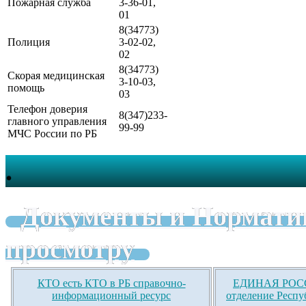
Пожарная служба
3-36-01,
01
8(34773)
Полиция
3-02-02,
02
8(34773)
Скорая медицинская
3-10-03,
помощь
03
Телефон доверия
8(347)233-
главного управления
99-99
МЧС России по РБ
.
Документы и Нормати
просмотру
КТО есть КТО в РБ справочно-
ЕДИНАЯ РОСС
информационный ресурс
отделение Респу