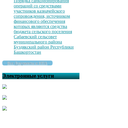
Порядка санкционирования
операций со средствами
участников казначейского
сопровождения, источником
финансового обеспечения
которых являются средства
бюджета сельского поселения
Сабаевский сельсовет
муниципального района
Буздякский район Республики
Башкортостан
Все Документы и НПА
Электронные услуги