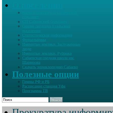
О поселении
Карта партнера СП Сабаевский
сельсовет
СП Сабаевский сельсовет
Общие сведения о сельском
поселении
Статистическая информация
Фотоальбомы
Именитые земляки. Заслуженные
люди
Именитые земляки. Рубрика
Сабаевская средняя школа им.
Шарипова
Скачать энциклопедию Сабаево
Полезные опции
Гимны РФ и РБ
Расписание станция Уфа
Программа ТВ
Поиск
Прокуратура информир