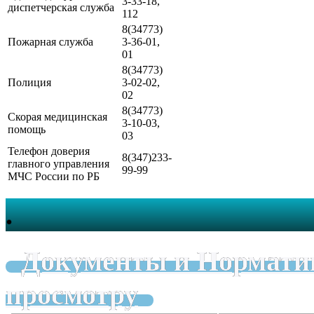
3-33-18,
диспетчерская служба
112
8(34773)
Пожарная служба
3-36-01,
01
8(34773)
Полиция
3-02-02,
02
8(34773)
Скорая медицинская
3-10-03,
помощь
03
Телефон доверия
8(347)233-
главного управления
99-99
МЧС России по РБ
.
Документы и Нормати
просмотру