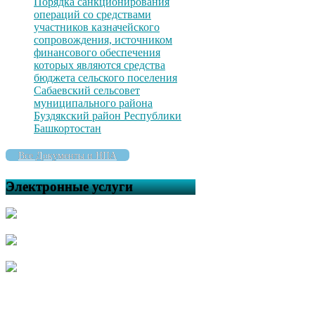
Порядка санкционирования
операций со средствами
участников казначейского
сопровождения, источником
финансового обеспечения
которых являются средства
бюджета сельского поселения
Сабаевский сельсовет
муниципального района
Буздякский район Республики
Башкортостан
Все Документы и НПА
Электронные услуги