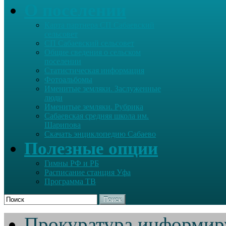
О поселении
Карта партнера СП Сабаевский
сельсовет
СП Сабаевский сельсовет
Общие сведения о сельском
поселении
Статистическая информация
Фотоальбомы
Именитые земляки. Заслуженные
люди
Именитые земляки. Рубрика
Сабаевская средняя школа им.
Шарипова
Скачать энциклопедию Сабаево
Полезные опции
Гимны РФ и РБ
Расписание станция Уфа
Программа ТВ
Поиск
Прокуратура информир