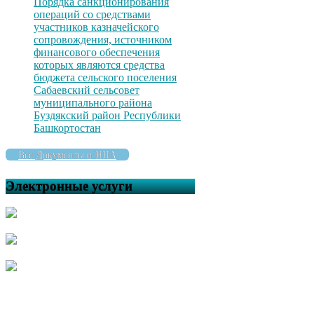
Порядка санкционирования
операций со средствами
участников казначейского
сопровождения, источником
финансового обеспечения
которых являются средства
бюджета сельского поселения
Сабаевский сельсовет
муниципального района
Буздякский район Республики
Башкортостан
Все Документы и НПА
Электронные услуги