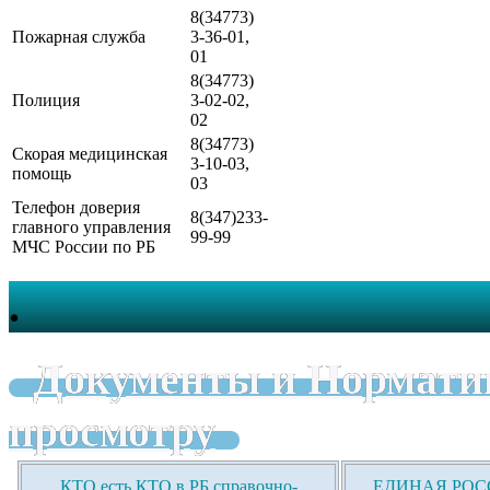
8(34773)
Пожарная служба
3-36-01,
01
8(34773)
Полиция
3-02-02,
02
8(34773)
Скорая медицинская
3-10-03,
помощь
03
Телефон доверия
8(347)233-
главного управления
99-99
МЧС России по РБ
.
Документы и Нормати
просмотру
КТО есть КТО в РБ справочно-
ЕДИНАЯ РОСС