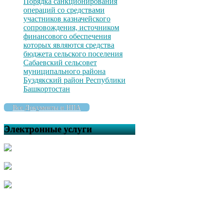
Порядка санкционирования
операций со средствами
участников казначейского
сопровождения, источником
финансового обеспечения
которых являются средства
бюджета сельского поселения
Сабаевский сельсовет
муниципального района
Буздякский район Республики
Башкортостан
Все Документы и НПА
Электронные услуги