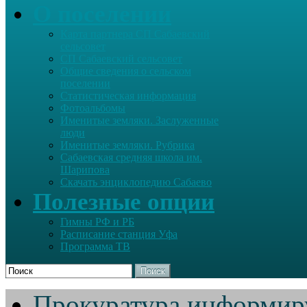
О поселении
Карта партнера СП Сабаевский
сельсовет
СП Сабаевский сельсовет
Общие сведения о сельском
поселении
Статистическая информация
Фотоальбомы
Именитые земляки. Заслуженные
люди
Именитые земляки. Рубрика
Сабаевская средняя школа им.
Шарипова
Скачать энциклопедию Сабаево
Полезные опции
Гимны РФ и РБ
Расписание станция Уфа
Программа ТВ
Поиск
Прокуратура информир