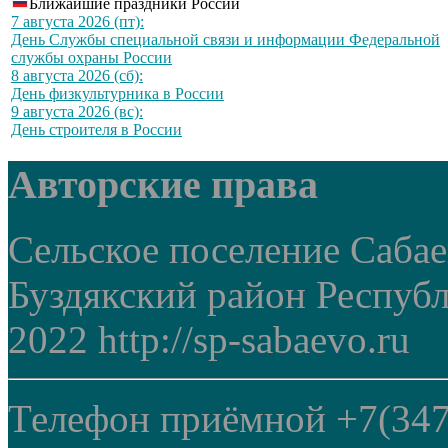
Ближайшие праздники России
7 августа 2026 (пт):
День Службы специальной связи и информации Федеральной
службы охраны России
8 августа 2026 (сб):
День физкультурника в России
9 августа 2026 (вс):
День строителя в России
Авторские права
Сельское поселение Саба
Буздякский район Респуб
2022 http://sp-sabaevo.ru
Телефон приёмной +7(347