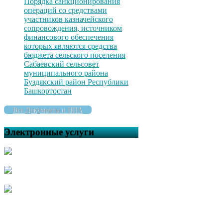
Порядка санкционирования
операций со средствами
участников казначейского
сопровождения, источником
финансового обеспечения
которых являются средства
бюджета сельского поселения
Сабаевский сельсовет
муниципального района
Буздякский район Республики
Башкортостан
Все Документы и НПА
Электронные услуги