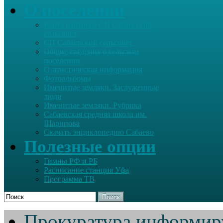
О поселении
Карта партнера СП Сабаевский
сельсовет
СП Сабаевский сельсовет
Общие сведения о сельском
поселении
Статистическая информация
Фотоальбомы
Именитые земляки. Заслуженные
люди
Именитые земляки. Рубрика
Сабаевская средняя школа им.
Шарипова
Скачать энциклопедию Сабаево
Полезные опции
Гимны РФ и РБ
Расписание станция Уфа
Программа ТВ
Поиск
Прокуратура информир