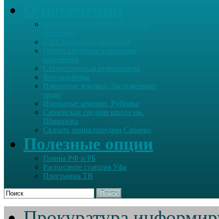
О поселении
Карта партнера СП Сабаевский
сельсовет
СП Сабаевский сельсовет
Общие сведения о сельском
поселении
Статистическая информация
Фотоальбомы
Именитые земляки. Заслуженные
люди
Именитые земляки. Рубрика
Сабаевская средняя школа им.
Шарипова
Скачать энциклопедию Сабаево
Полезные опции
Гимны РФ и РБ
Расписание станция Уфа
Программа ТВ
Поиск
Прокуратура информир