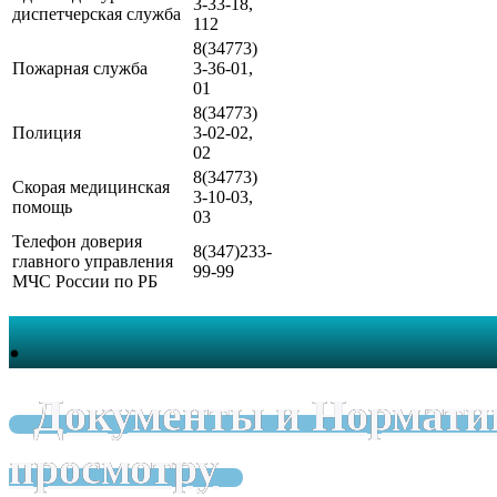
3-33-18,
диспетчерская служба
112
8(34773)
Пожарная служба
3-36-01,
01
8(34773)
Полиция
3-02-02,
02
8(34773)
Скорая медицинская
3-10-03,
помощь
03
Телефон доверия
8(347)233-
главного управления
99-99
МЧС России по РБ
.
Документы и Нормати
просмотру