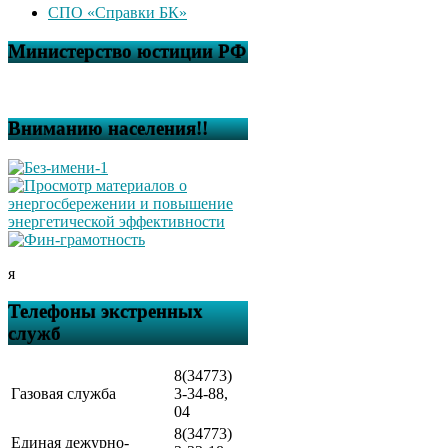
СПО «Справки БК»
Министерство юстиции РФ
Вниманию населения!!
я
Телефоны экстренных
служб
8(34773)
Газовая служба
3-34-88,
04
8(34773)
Единая дежурно-