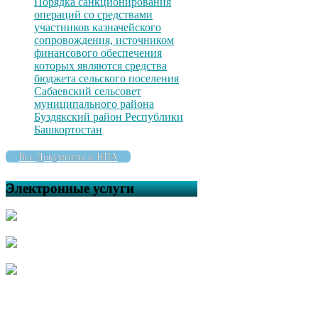
Порядка санкционирования
операций со средствами
участников казначейского
сопровождения, источником
финансового обеспечения
которых являются средства
бюджета сельского поселения
Сабаевский сельсовет
муниципального района
Буздякский район Республики
Башкортостан
Все Документы и НПА
Электронные услуги