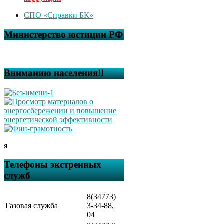
СПО «Справки БК»
Министерство юстиции РФ
Вниманию населения!!
я
Телефоны экстренных
служб
8(34773)
Газовая служба
3-34-88,
04