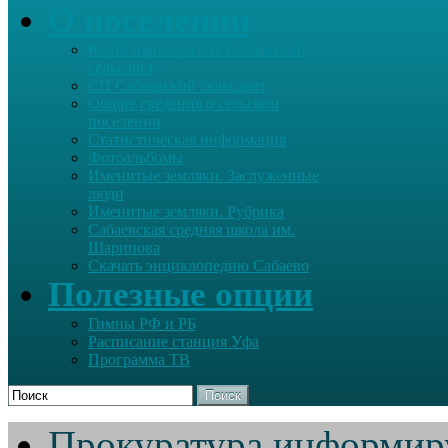
О поселении
Карта партнера СП Сабаевский
сельсовет
СП Сабаевский сельсовет
Общие сведения о сельском
поселении
Статистическая информация
Фотоальбомы
Именитые земляки. Заслуженные
люди
Именитые земляки. Рубрика
Сабаевская средняя школа им.
Шарипова
Скачать энциклопедию Сабаево
Полезные опции
Гимны РФ и РБ
Расписание станция Уфа
Программа ТВ
Поиск
Прокуратура информир