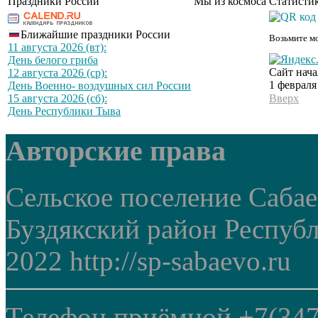
Праздники России
Мы из космоса
Статистик
Ближайшие праздники России
Возьмите мо
11 августа 2026 (вт):
День белого гриба
Сайт нача
12 августа 2026 (ср):
1 февраля
День Военно- воздушных сил России
15 августа 2026 (сб):
Вверх
День Республики Тыва
Авторские права
Сельское поселение Саба
Буздякский район Респуб
2022 http://sp-sabaevo.ru
Телефон приёмной +7(347