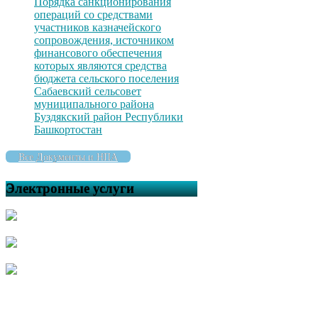
Порядка санкционирования
операций со средствами
участников казначейского
сопровождения, источником
финансового обеспечения
которых являются средства
бюджета сельского поселения
Сабаевский сельсовет
муниципального района
Буздякский район Республики
Башкортостан
Все Документы и НПА
Электронные услуги