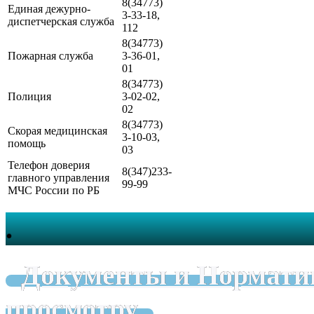
8(34773)
Единая дежурно-
3-33-18,
диспетчерская служба
112
8(34773)
Пожарная служба
3-36-01,
01
8(34773)
Полиция
3-02-02,
02
8(34773)
Скорая медицинская
3-10-03,
помощь
03
Телефон доверия
8(347)233-
главного управления
99-99
МЧС России по РБ
.
Документы и Нормати
просмотру