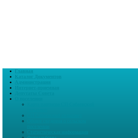
Главная
Каталог Документов
Администрация
Интернет-приемная
Депутаты Совета
О поселении
Карта партнера СП Сабаевский
сельсовет
СП Сабаевский сельсовет
Общие сведения о сельском
поселении
Статистическая информация
Фотоальбомы