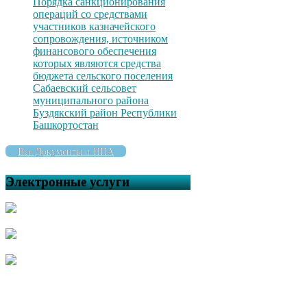
Порядка санкционирования
операций со средствами
участников казначейского
сопровождения, источником
финансового обеспечения
которых являются средства
бюджета сельского поселения
Сабаевский сельсовет
муниципального района
Буздякский район Республики
Башкортостан
Все Документы и НПА
Электронные услуги