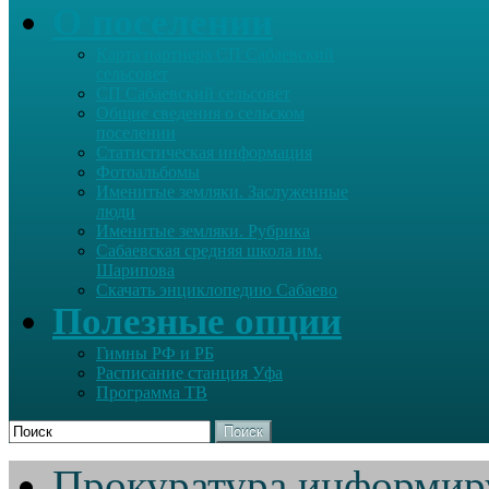
О поселении
Карта партнера СП Сабаевский
сельсовет
СП Сабаевский сельсовет
Общие сведения о сельском
поселении
Статистическая информация
Фотоальбомы
Именитые земляки. Заслуженные
люди
Именитые земляки. Рубрика
Сабаевская средняя школа им.
Шарипова
Скачать энциклопедию Сабаево
Полезные опции
Гимны РФ и РБ
Расписание станция Уфа
Программа ТВ
Поиск
Прокуратура информир