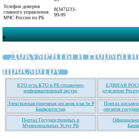
Телефон доверия
8(347)233-
главного управления
99-99
МЧС России по РБ
.
Документы и Нормати
просмотру
КТО есть КТО в РБ справочно-
ЕДИНАЯ РОСС
информационный ресурс
отделение Респу
Электронная приемная органов власти Р
Портал письмен
Башкортостан
органов государ
Портал Государственных и
Официальны
Муниципальных Услуг РБ
Башк