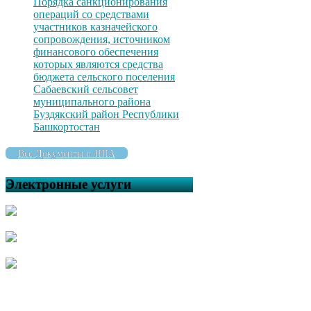
Порядка санкционирования
операций со средствами
участников казначейского
сопровождения, источником
финансового обеспечения
которых являются средства
бюджета сельского поселения
Сабаевский сельсовет
муниципального района
Буздякский район Республики
Башкортостан
Все Документы и НПА
Электронные услуги