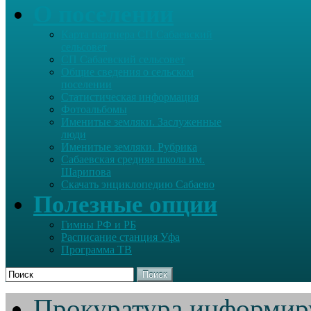
О поселении
Карта партнера СП Сабаевский
сельсовет
СП Сабаевский сельсовет
Общие сведения о сельском
поселении
Статистическая информация
Фотоальбомы
Именитые земляки. Заслуженные
люди
Именитые земляки. Рубрика
Сабаевская средняя школа им.
Шарипова
Скачать энциклопедию Сабаево
Полезные опции
Гимны РФ и РБ
Расписание станция Уфа
Программа ТВ
Поиск
Прокуратура информир