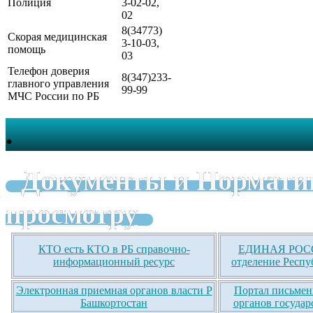
Полиция
3-02-02,
02
8(34773)
Скорая медицинская
3-10-03,
помощь
03
Телефон доверия
8(347)233-
главного управления
99-99
МЧС России по РБ
.
Документы и Нормати
просмотру
КТО есть КТО в РБ справочно-
ЕДИНАЯ РОСС
информационный ресурс
отделение Респу
Электронная приемная органов власти Р
Портал письмен
Башкортостан
органов государ