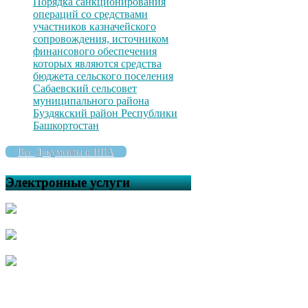
Порядка санкционирования
операций со средствами
участников казначейского
сопровождения, источником
финансового обеспечения
которых являются средства
бюджета сельского поселения
Сабаевский сельсовет
муниципального района
Буздякский район Республики
Башкортостан
Все Документы и НПА
Электронные услуги