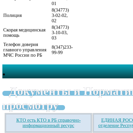
01
8(34773)
Полиция
3-02-02,
02
8(34773)
Скорая медицинская
3-10-03,
помощь
03
Телефон доверия
8(347)233-
главного управления
99-99
МЧС России по РБ
.
Документы и Нормати
просмотру
КТО есть КТО в РБ справочно-
ЕДИНАЯ РОСС
информационный ресурс
отделение Респу