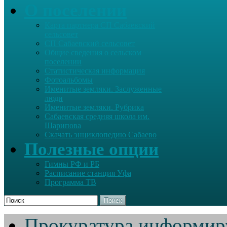
О поселении
Карта партнера СП Сабаевский
сельсовет
СП Сабаевский сельсовет
Общие сведения о сельском
поселении
Статистическая информация
Фотоальбомы
Именитые земляки. Заслуженные
люди
Именитые земляки. Рубрика
Сабаевская средняя школа им.
Шарипова
Скачать энциклопедию Сабаево
Полезные опции
Гимны РФ и РБ
Расписание станция Уфа
Программа ТВ
Поиск
Прокуратура информир