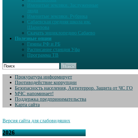
Именитые земляки. Заслуженные
люди
Именитые земляки. Рубрика
Сабаевская средняя школа им.
Шарипова
Скачать энциклопедию Сабаево
Полезные опции
Гимны РФ и РБ
Расписание станция Уфа
Программа ТВ
Поиск
Прокуратура информирует
Противодействие коррупции
Безопасность населения, Антитеррор. Защита от ЧС ГО
МЧС напоминает!
Поддержка предпринимательства
Карта сайта
Версия сайта для слабовидящих
2026