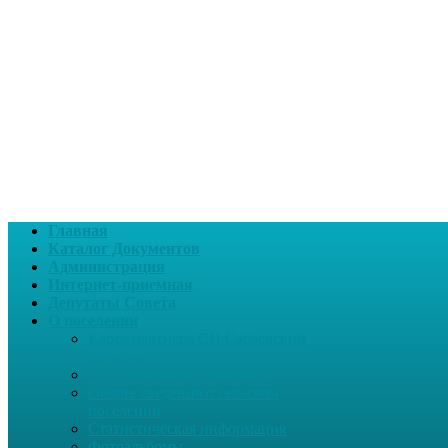
Главная
Каталог Документов
Администрация
Интернет-приемная
Депутаты Совета
О поселении
Карта партнера СП Сабаевский
сельсовет
СП Сабаевский сельсовет
Общие сведения о сельском
поселении
Статистическая информация
Фотоальбомы