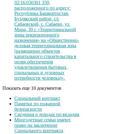
02:16:030301 350,
расположенного по адресу:
Республика Башкортостан,
Буздякский район, с/с
Сабаевский, с. Сабаево, ул.
Мира, 30 с «Территориальной
зоны рекреационного
назначения» на «Общественно-
деловая территориальная зона
(размещение объектов
капитального строительства в
целях обеспечения
удовлетворения бытовых,
социальных и духовных
потребности человека)».
Показать еще 10 документов
Социальный контракт
Памятки по пожарной
безопасности
Сведения о доходах по вкладам
Многодетные семьи имеют
право на заключение
Социального контракта