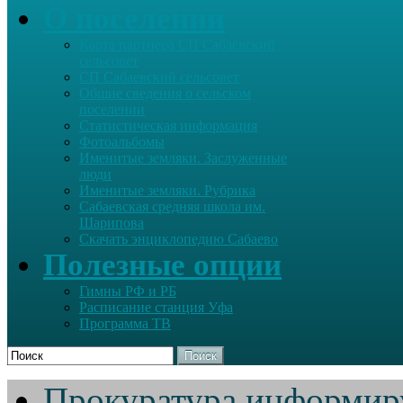
О поселении
Карта партнера СП Сабаевский
сельсовет
СП Сабаевский сельсовет
Общие сведения о сельском
поселении
Статистическая информация
Фотоальбомы
Именитые земляки. Заслуженные
люди
Именитые земляки. Рубрика
Сабаевская средняя школа им.
Шарипова
Скачать энциклопедию Сабаево
Полезные опции
Гимны РФ и РБ
Расписание станция Уфа
Программа ТВ
Поиск
Прокуратура информир