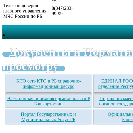
Телефон доверия
8(347)233-
главного управления
99-99
МЧС России по РБ
.
Документы и Нормати
просмотру
КТО есть КТО в РБ справочно-
ЕДИНАЯ РОСС
информационный ресурс
отделение Респу
Электронная приемная органов власти Р
Портал письмен
Башкортостан
органов государ
Портал Государственных и
Официальны
Муниципальных Услуг РБ
Башк