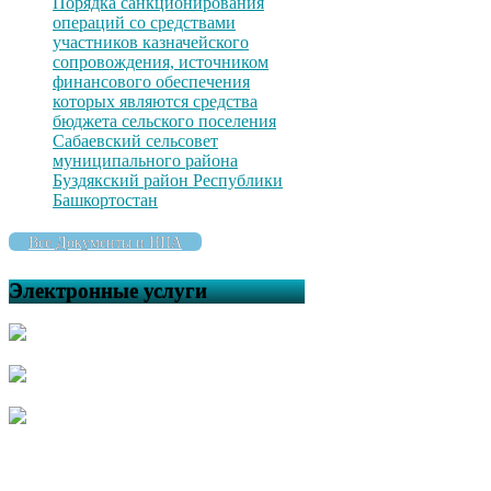
Порядка санкционирования
операций со средствами
участников казначейского
сопровождения, источником
финансового обеспечения
которых являются средства
бюджета сельского поселения
Сабаевский сельсовет
муниципального района
Буздякский район Республики
Башкортостан
Все Документы и НПА
Электронные услуги