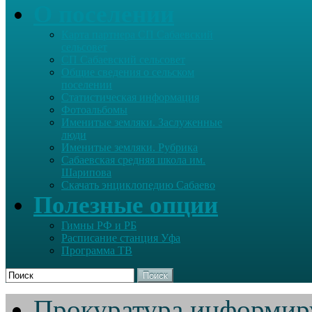
О поселении
Карта партнера СП Сабаевский
сельсовет
СП Сабаевский сельсовет
Общие сведения о сельском
поселении
Статистическая информация
Фотоальбомы
Именитые земляки. Заслуженные
люди
Именитые земляки. Рубрика
Сабаевская средняя школа им.
Шарипова
Скачать энциклопедию Сабаево
Полезные опции
Гимны РФ и РБ
Расписание станция Уфа
Программа ТВ
Поиск
Прокуратура информир