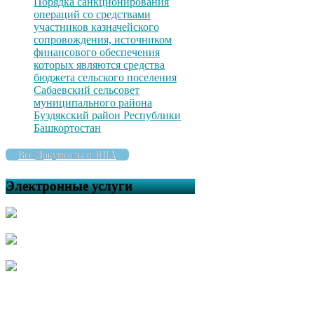
Порядка санкционирования
операций со средствами
участников казначейского
сопровождения, источником
финансового обеспечения
которых являются средства
бюджета сельского поселения
Сабаевский сельсовет
муниципального района
Буздякский район Республики
Башкортостан
Все Документы и НПА
Электронные услуги