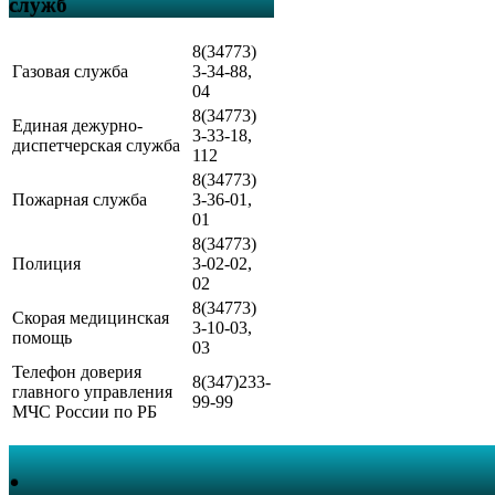
служб
8(34773)
Газовая служба
3-34-88,
04
8(34773)
Единая дежурно-
3-33-18,
диспетчерская служба
112
8(34773)
Пожарная служба
3-36-01,
01
8(34773)
Полиция
3-02-02,
02
8(34773)
Скорая медицинская
3-10-03,
помощь
03
Телефон доверия
8(347)233-
главного управления
99-99
МЧС России по РБ
.