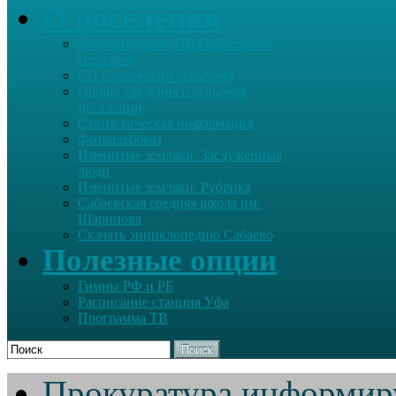
О поселении
Карта партнера СП Сабаевский
сельсовет
СП Сабаевский сельсовет
Общие сведения о сельском
поселении
Статистическая информация
Фотоальбомы
Именитые земляки. Заслуженные
люди
Именитые земляки. Рубрика
Сабаевская средняя школа им.
Шарипова
Скачать энциклопедию Сабаево
Полезные опции
Гимны РФ и РБ
Расписание станция Уфа
Программа ТВ
Поиск
Прокуратура информир