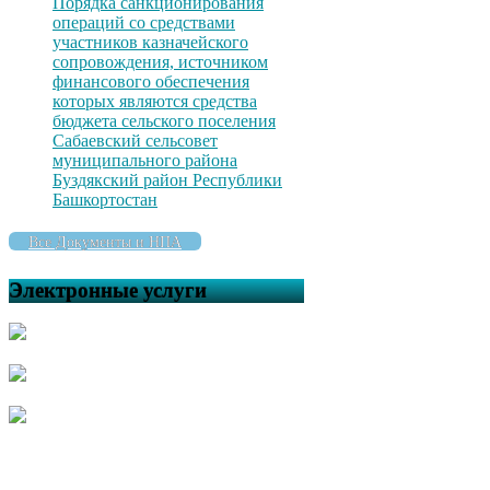
Порядка санкционирования
операций со средствами
участников казначейского
сопровождения, источником
финансового обеспечения
которых являются средства
бюджета сельского поселения
Сабаевский сельсовет
муниципального района
Буздякский район Республики
Башкортостан
Все Документы и НПА
Электронные услуги