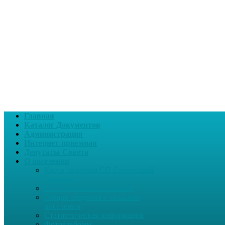
Главная
Каталог Документов
Администрация
Интернет-приемная
Депутаты Совета
О поселении
Карта партнера СП Сабаевский
сельсовет
СП Сабаевский сельсовет
Общие сведения о сельском
поселении
Статистическая информация
Фотоальбомы