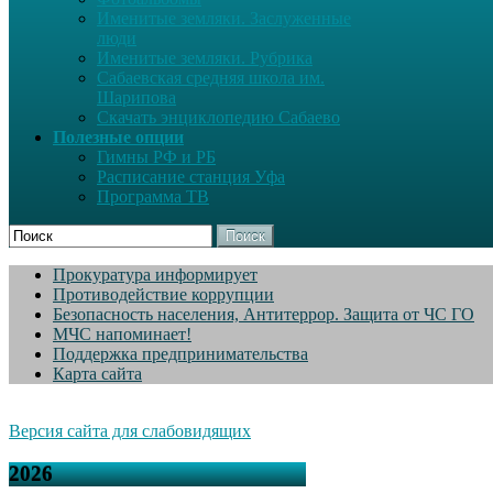
Именитые земляки. Заслуженные
люди
Именитые земляки. Рубрика
Сабаевская средняя школа им.
Шарипова
Скачать энциклопедию Сабаево
Полезные опции
Гимны РФ и РБ
Расписание станция Уфа
Программа ТВ
Поиск
Прокуратура информирует
Противодействие коррупции
Безопасность населения, Антитеррор. Защита от ЧС ГО
МЧС напоминает!
Поддержка предпринимательства
Карта сайта
Версия сайта для слабовидящих
2026