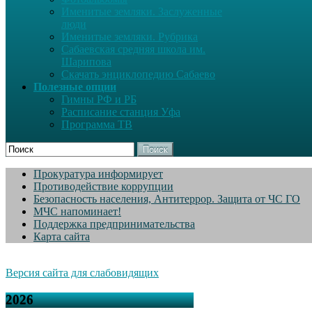
Именитые земляки. Заслуженные
люди
Именитые земляки. Рубрика
Сабаевская средняя школа им.
Шарипова
Скачать энциклопедию Сабаево
Полезные опции
Гимны РФ и РБ
Расписание станция Уфа
Программа ТВ
Поиск
Прокуратура информирует
Противодействие коррупции
Безопасность населения, Антитеррор. Защита от ЧС ГО
МЧС напоминает!
Поддержка предпринимательства
Карта сайта
Версия сайта для слабовидящих
2026