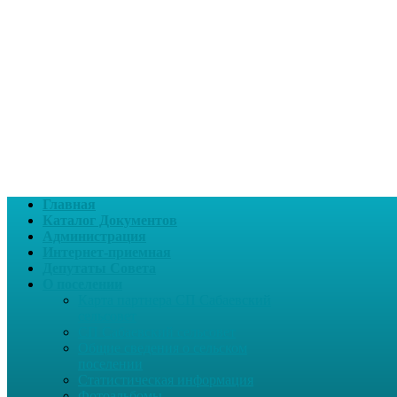
Главная
Каталог Документов
Администрация
Интернет-приемная
Депутаты Совета
О поселении
Карта партнера СП Сабаевский
сельсовет
СП Сабаевский сельсовет
Общие сведения о сельском
поселении
Статистическая информация
Фотоальбомы