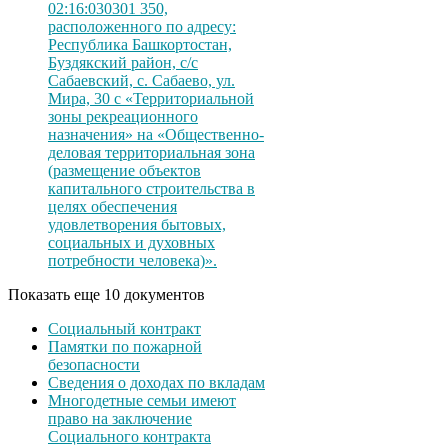
02:16:030301 350,
расположенного по адресу:
Республика Башкортостан,
Буздякский район, с/с
Сабаевский, с. Сабаево, ул.
Мира, 30 с «Территориальной
зоны рекреационного
назначения» на «Общественно-
деловая территориальная зона
(размещение объектов
капитального строительства в
целях обеспечения
удовлетворения бытовых,
социальных и духовных
потребности человека)».
Показать еще 10 документов
Социальный контракт
Памятки по пожарной
безопасности
Сведения о доходах по вкладам
Многодетные семьи имеют
право на заключение
Социального контракта