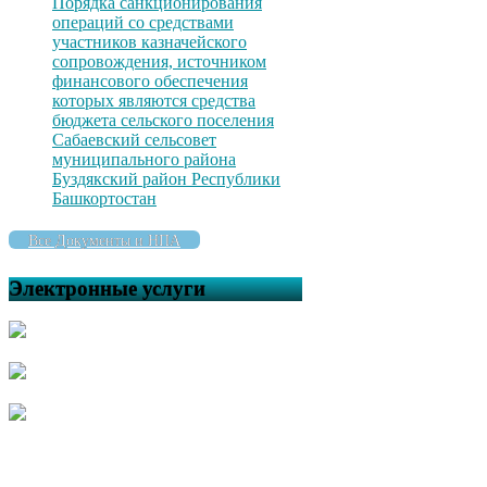
Порядка санкционирования
операций со средствами
участников казначейского
сопровождения, источником
финансового обеспечения
которых являются средства
бюджета сельского поселения
Сабаевский сельсовет
муниципального района
Буздякский район Республики
Башкортостан
Все Документы и НПА
Электронные услуги