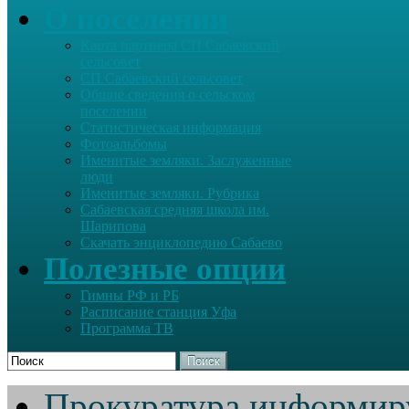
О поселении
Карта партнера СП Сабаевский
сельсовет
СП Сабаевский сельсовет
Общие сведения о сельском
поселении
Статистическая информация
Фотоальбомы
Именитые земляки. Заслуженные
люди
Именитые земляки. Рубрика
Сабаевская средняя школа им.
Шарипова
Скачать энциклопедию Сабаево
Полезные опции
Гимны РФ и РБ
Расписание станция Уфа
Программа ТВ
Поиск
Прокуратура информир