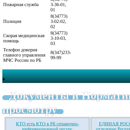
Пожарная служба
3-36-01,
01
8(34773)
Полиция
3-02-02,
02
8(34773)
Скорая медицинская
3-10-03,
помощь
03
Телефон доверия
8(347)233-
главного управления
99-99
МЧС России по РБ
.
Документы и Нормати
просмотру
КТО есть КТО в РБ справочно-
ЕДИНАЯ РОСС
информационный ресурс
отделение Респу