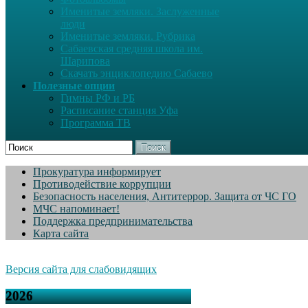
Именитые земляки. Заслуженные
люди
Именитые земляки. Рубрика
Сабаевская средняя школа им.
Шарипова
Скачать энциклопедию Сабаево
Полезные опции
Гимны РФ и РБ
Расписание станция Уфа
Программа ТВ
Поиск
Прокуратура информирует
Противодействие коррупции
Безопасность населения, Антитеррор. Защита от ЧС ГО
МЧС напоминает!
Поддержка предпринимательства
Карта сайта
Версия сайта для слабовидящих
2026