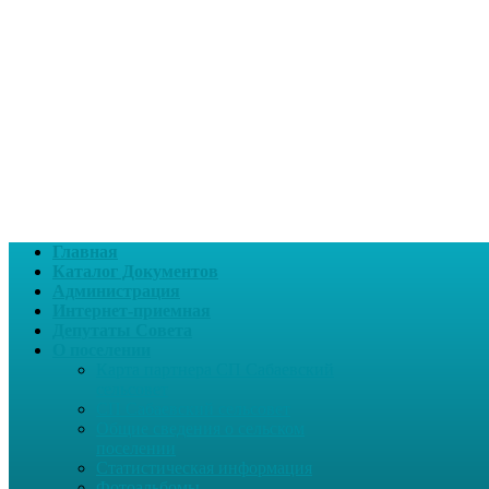
Главная
Каталог Документов
Администрация
Интернет-приемная
Депутаты Совета
О поселении
Карта партнера СП Сабаевский
сельсовет
СП Сабаевский сельсовет
Общие сведения о сельском
поселении
Статистическая информация
Фотоальбомы