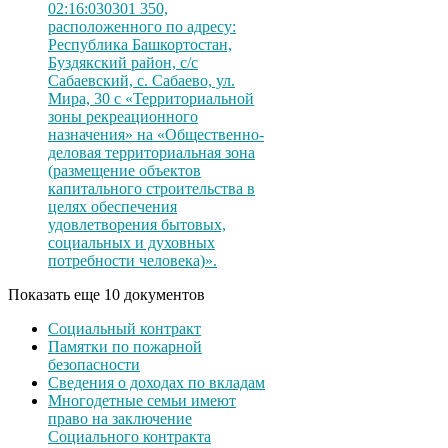
02:16:030301 350,
расположенного по адресу:
Республика Башкортостан,
Буздякский район, с/с
Сабаевский, с. Сабаево, ул.
Мира, 30 с «Территориальной
зоны рекреационного
назначения» на «Общественно-
деловая территориальная зона
(размещение объектов
капитального строительства в
целях обеспечения
удовлетворения бытовых,
социальных и духовных
потребности человека)».
Показать еще 10 документов
Социальный контракт
Памятки по пожарной
безопасности
Сведения о доходах по вкладам
Многодетные семьи имеют
право на заключение
Социального контракта