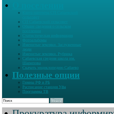
О поселении
Карта партнера СП Сабаевский
сельсовет
СП Сабаевский сельсовет
Общие сведения о сельском
поселении
Статистическая информация
Фотоальбомы
Именитые земляки. Заслуженные
люди
Именитые земляки. Рубрика
Сабаевская средняя школа им.
Шарипова
Скачать энциклопедию Сабаево
Полезные опции
Гимны РФ и РБ
Расписание станция Уфа
Программа ТВ
Поиск
Прокуратура информир