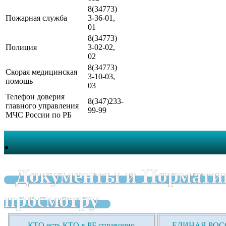
8(34773)
Пожарная служба
3-36-01,
01
8(34773)
Полиция
3-02-02,
02
8(34773)
Скорая медицинская
3-10-03,
помощь
03
Телефон доверия
8(347)233-
главного управления
99-99
МЧС России по РБ
.
Документы и Нормати
просмотру
КТО есть КТО в РБ справочно-
ЕДИНАЯ РОСС