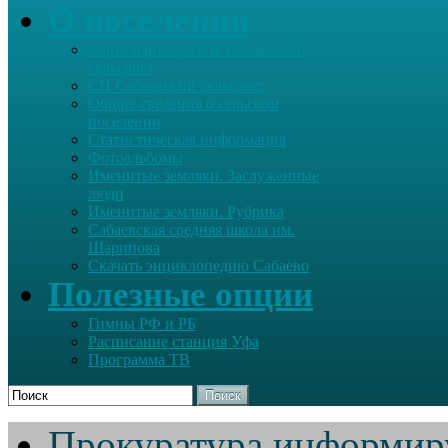
О поселении
Карта партнера СП Сабаевский
сельсовет
СП Сабаевский сельсовет
Общие сведения о сельском
поселении
Статистическая информация
Фотоальбомы
Именитые земляки. Заслуженные
люди
Именитые земляки. Рубрика
Сабаевская средняя школа им.
Шарипова
Скачать энциклопедию Сабаево
Полезные опции
Гимны РФ и РБ
Расписание станция Уфа
Программа ТВ
Поиск
Прокуратура информир