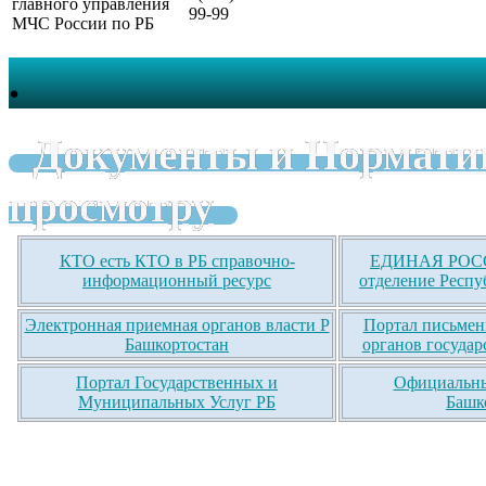
главного управления
99-99
МЧС России по РБ
.
Документы и Нормати
просмотру
КТО есть КТО в РБ справочно-
ЕДИНАЯ РОСС
информационный ресурс
отделение Респу
Электронная приемная органов власти Р
Портал письмен
Башкортостан
органов государ
Портал Государственных и
Официальны
Муниципальных Услуг РБ
Башк