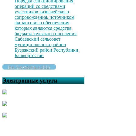
Порядка санкционирования
операций со средствами
участников казначейского
сопровождения, источником
финансового обеспечения
которых являются средства
бюджета сельского поселения
Сабаевский сельсовет
муниципального района
Буздякский район Республики
Башкортостан
Все Документы и НПА
Электронные услуги