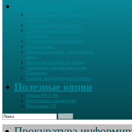
О поселении
Карта партнера СП Сабаевский
сельсовет
СП Сабаевский сельсовет
Общие сведения о сельском
поселении
Статистическая информация
Фотоальбомы
Именитые земляки. Заслуженные
люди
Именитые земляки. Рубрика
Сабаевская средняя школа им.
Шарипова
Скачать энциклопедию Сабаево
Полезные опции
Гимны РФ и РБ
Расписание станция Уфа
Программа ТВ
Поиск
Прокуратура информир