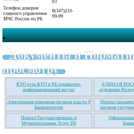
03
Телефон доверия
8(347)233-
главного управления
99-99
МЧС России по РБ
.
Документы и Нормати
просмотру
КТО есть КТО в РБ справочно-
ЕДИНАЯ РОСС
информационный ресурс
отделение Респу
Электронная приемная органов власти Р
Портал письмен
Башкортостан
органов государ
Портал Государственных и
Официальны
Муниципальных Услуг РБ
Башк