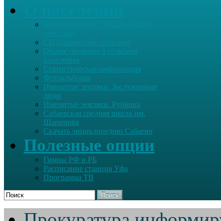
О поселении
Карта партнера СП Сабаевский
сельсовет
СП Сабаевский сельсовет
Общие сведения о сельском
поселении
Статистическая информация
Фотоальбомы
Именитые земляки. Заслуженные
люди
Именитые земляки. Рубрика
Сабаевская средняя школа им.
Шарипова
Скачать энциклопедию Сабаево
Полезные опции
Гимны РФ и РБ
Расписание станция Уфа
Программа ТВ
Поиск
Прокуратура информир