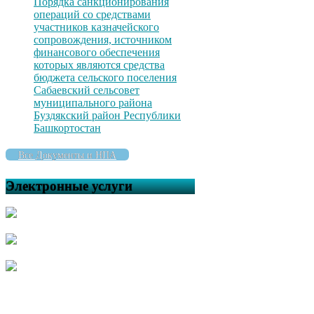
Порядка санкционирования
операций со средствами
участников казначейского
сопровождения, источником
финансового обеспечения
которых являются средства
бюджета сельского поселения
Сабаевский сельсовет
муниципального района
Буздякский район Республики
Башкортостан
Все Документы и НПА
Электронные услуги