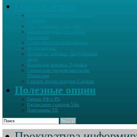
О поселении
Карта партнера СП Сабаевский
сельсовет
СП Сабаевский сельсовет
Общие сведения о сельском
поселении
Статистическая информация
Фотоальбомы
Именитые земляки. Заслуженные
люди
Именитые земляки. Рубрика
Сабаевская средняя школа им.
Шарипова
Скачать энциклопедию Сабаево
Полезные опции
Гимны РФ и РБ
Расписание станция Уфа
Программа ТВ
Поиск
Прокуратура информир