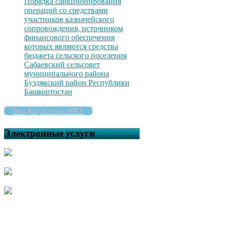
Порядка санкционирования
операций со средствами
участников казначейского
сопровождения, источником
финансового обеспечения
которых являются средства
бюджета сельского поселения
Сабаевский сельсовет
муниципального района
Буздякский район Республики
Башкортостан
Все Документы и НПА
Электронные услуги