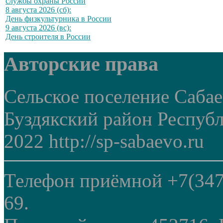
службы охраны России
8 августа 2026 (сб):
День физкультурника в России
9 августа 2026 (вс):
День строителя в России
Авторские права
Сельское поселение Саба
Буздякский район Респуб
2022 http://sp-sabaevo.ru
Телефон приёмной +7(347
69.