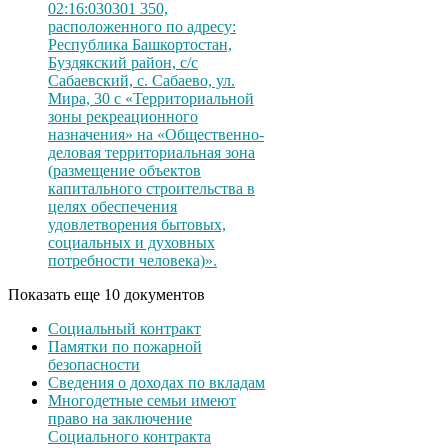
02:16:030301 350,
расположенного по адресу:
Республика Башкортостан,
Буздякский район, с/с
Сабаевский, с. Сабаево, ул.
Мира, 30 с «Территориальной
зоны рекреационного
назначения» на «Общественно-
деловая территориальная зона
(размещение объектов
капитального строительства в
целях обеспечения
удовлетворения бытовых,
социальных и духовных
потребности человека)».
Показать еще 10 документов
Социальный контракт
Памятки по пожарной
безопасности
Сведения о доходах по вкладам
Многодетные семьи имеют
право на заключение
Социального контракта