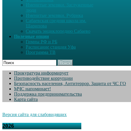
Именитые земляки. Заслуженные
люди
Именитые земляки. Рубрика
Сабаевская средняя школа им.
Шарипова
Скачать энциклопедию Сабаево
Полезные опции
Гимны РФ и РБ
Расписание станция Уфа
Программа ТВ
Поиск
Прокуратура информирует
Противодействие коррупции
Безопасность населения, Антитеррор. Защита от ЧС ГО
МЧС напоминает!
Поддержка предпринимательства
Карта сайта
Версия сайта для слабовидящих
2026