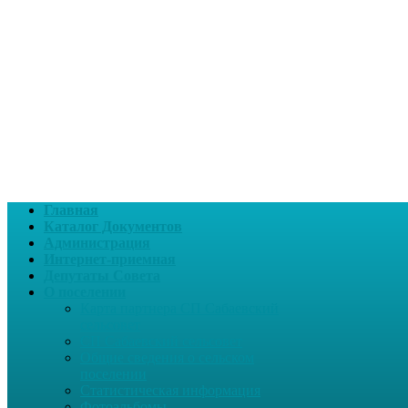
Главная
Каталог Документов
Администрация
Интернет-приемная
Депутаты Совета
О поселении
Карта партнера СП Сабаевский
сельсовет
СП Сабаевский сельсовет
Общие сведения о сельском
поселении
Статистическая информация
Фотоальбомы