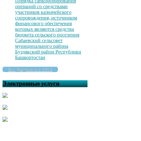
Порядка санкционирования
операций со средствами
участников казначейского
сопровождения, источником
финансового обеспечения
которых являются средства
бюджета сельского поселения
Сабаевский сельсовет
муниципального района
Буздякский район Республики
Башкортостан
Все Документы и НПА
Электронные услуги