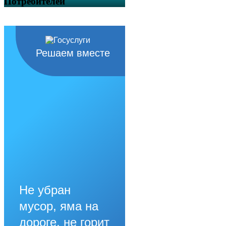
Потребителей
Решаем вместе
Не убран
мусор, яма на
дороге, не горит