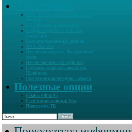
О поселении
Карта партнера СП Сабаевский
сельсовет
СП Сабаевский сельсовет
Общие сведения о сельском
поселении
Статистическая информация
Фотоальбомы
Именитые земляки. Заслуженные
люди
Именитые земляки. Рубрика
Сабаевская средняя школа им.
Шарипова
Скачать энциклопедию Сабаево
Полезные опции
Гимны РФ и РБ
Расписание станция Уфа
Программа ТВ
Поиск
Прокуратура информир