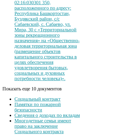
02:16:030301 350,
расположенного по адресу:
Республика Башкортостан,
Буздякский район, с/с
Сабаевский, с. Сабаево, ул.
Мира, 30 с «Территориальной
зоны рекреационного
назначения» на «Общественно-
деловая территориальная зона
(размещение объектов
капитального строительства в
целях обеспечения
удовлетворения бытовых,
социальных и духовных
потребности человека)».
Показать еще 10 документов
Социальный контракт
Памятки по пожарной
безопасности
Сведения о доходах по вкладам
Многодетные семьи имеют
право на заключение
Социального контракта