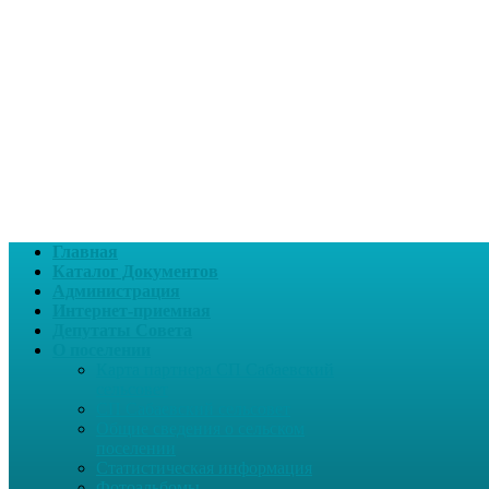
Главная
Каталог Документов
Администрация
Интернет-приемная
Депутаты Совета
О поселении
Карта партнера СП Сабаевский
сельсовет
СП Сабаевский сельсовет
Общие сведения о сельском
поселении
Статистическая информация
Фотоальбомы