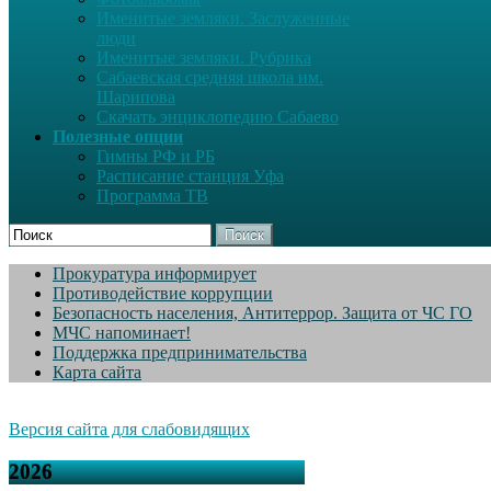
Именитые земляки. Заслуженные
люди
Именитые земляки. Рубрика
Сабаевская средняя школа им.
Шарипова
Скачать энциклопедию Сабаево
Полезные опции
Гимны РФ и РБ
Расписание станция Уфа
Программа ТВ
Поиск
Прокуратура информирует
Противодействие коррупции
Безопасность населения, Антитеррор. Защита от ЧС ГО
МЧС напоминает!
Поддержка предпринимательства
Карта сайта
Версия сайта для слабовидящих
2026